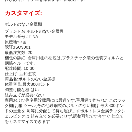
カスタマイズ:
ボルトのない金属棚
ブランド名:ボルトのない金属棚
モデル番号:JITNA
原産地:中国
認証:ISO9001
最低注文数: 20
梱包の詳細: 倉庫用棚の梱包は,プラスチック製の包装フィルムと
鋼筋ベルトです.
配達時間: 10-30
仕上げ: 亜鉛塗装
商品名:ボルトのない金属棚
体重容量:最大800ポンド
調整可能な棚:はい
組み立てが必要: ない
商用および住宅用貯蔵用には最適です.重用鋼で作られたこのラッ
ク棚は,箱,ツール,その他鉄鋼製のボルトのない棚は 最大800ポン
ドの重量を 均等に分配して持ち運びますボルトレス金属ラックシ
ェルビングは,組み立てを必要とせず,調整可能です今すぐ 仕立て
をカスタマイズできます