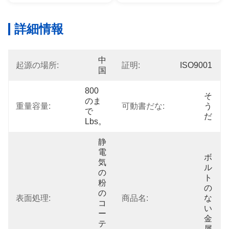
詳細情報
中
起源の場所:
証明:
ISO9001
国
800
そ
のま
重量容量:
可動書だな:
う
で
だ
Lbs。
静
電
ボ
気
ル
の
ト
粉
の
の
表面処理:
商品名:
な
コ
い
ー
金
テ
属