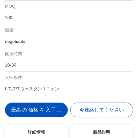
MOQ:
100
価格:
negotiable
配達時間:
10-30
支払条件:
L/C,T/T,ウェスタンユニオン
最高 の 価格 を 入手 する
今連絡してください
詳細情報
製品説明