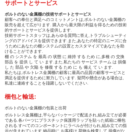
サポートとサービス
ボルトのない金属棚の技術サポートとサービス
顧客への奉仕と満足へのコミットメントは,ボルトのない金属棚の
販売を超えて広がります. 購入から最大限の利益を得るための技術
的サポートとサービスを提供します.
技術サポートスタッフは,あらゆる質問に答え,トラブルシューティ
ングのアドバイスを提供できます.また,あなたの特定のニーズに合
うためにあなたの棚システムの設置とカスタマイズであなたを助
けることができます.
棚 の システム を 最高 の 状態 に 維持 する ため に,多種 の 交換
部品 を 提供 し て い ます.また,私たちの サービス チーム は 損傷
し た 部品 や 欠陥 を 修復 する ため に も 備え て い ます.
私たちは,ボルトレス金属棚の顧客に最高の品質の顧客サービスと
満足を提供するために努力しています. 疑問や懸念がある場合は,
私達に連絡することを躊躇しないでください.
梱包と輸送:
ボルトのない金属棚の包装と出荷
ボルトレス金属棚は,平らなパッケージで配送され,組み立てが必要
である.各パーツにプラスチック保護用ラップを貼った紙箱に梱包
される.すべてのコンポーネントにラベルが付けられ,組み立ての指
示が含まれています.納品時に,お客様は 荷物を検査して 損傷がな