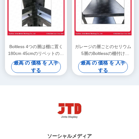
Boltless 4つの層は棚に置く
ガレージの層ごとのセリウム
180cm 45cmのリベットの棚
5層のBoltlessの棚付け
の鋼鉄棚付けに金属をかぶせ
180x90x40cm 180kg
最高 の 価格 を 入手
最高 の 価格 を 入手
る
する
する
ソーシャルメディア