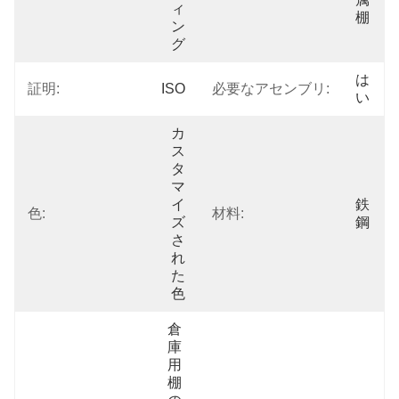
ィ
棚
ン
グ
は
証明:
ISO
必要なアセンブリ:
い
カ
ス
タ
マ
イ
鉄
色:
材料:
ズ
鋼
さ
れ
た
色
倉
庫
用
棚