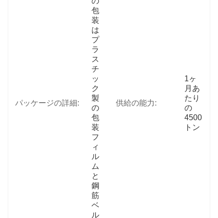
の
包
装
は
プ
ラ
ス
チ
ッ
1ヶ
ク
月あ
製
たり
パッケージの詳細:
供給の能力:
の
の
包
4500
装
トン
フ
ィ
ル
ム
と
鋼
筋
ベ
ル