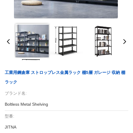
工業用鋼倉庫 ストロップレス金属ラック 棚5層 ガレージ 収納 棚
ラック
ブランド名:
Boltless Metal Shelving
型番:
JITNA