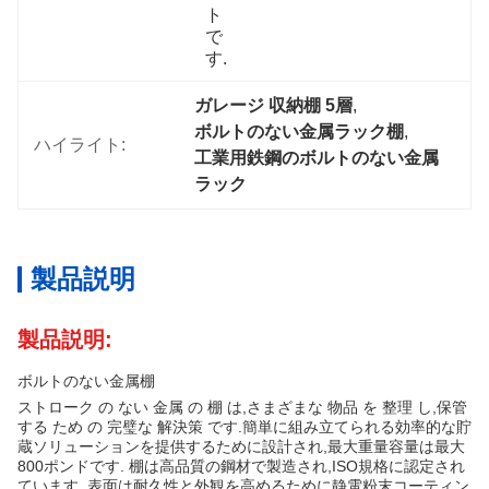
ト
で
す.
ガレージ 収納棚 5層
, 
ボルトのない金属ラック棚
, 
ハイライト:
工業用鉄鋼のボルトのない金属
ラック
製品説明
製品説明:
ボルトのない金属棚
ストローク の ない 金属 の 棚 は,さまざまな 物品 を 整理 し,保管
する ため の 完璧な 解決策 です.簡単に組み立てられる効率的な貯
蔵ソリューションを提供するために設計され,最大重量容量は最大
800ポンドです. 棚は高品質の鋼材で製造され,ISO規格に認定され
ています. 表面は耐久性と外観を高めるために静電粉末コーティン