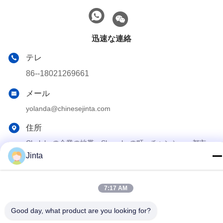
迅速な連絡
テレ
86--18021269661
メール
yolanda@chinesejinta.com
住所
Chelubaの企業の地帯、Shanghuの町、チャンシュー都市、
江蘇省、中国
Jinta
プライバシーポリシー
|
地図
7:17 AM
中国 良好 品質 スーパーマーケットの表示棚付け サプライヤー。
Good day, what product are you looking for?
Copyright© 2021-2026 Suzhou Jinta Import & Export Co., Ltd . 無