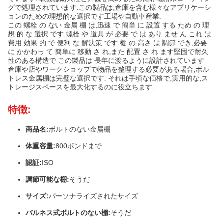
グで処理されています.この製品は,倉庫を含む様々なアプリケーシ
ョンのための理想的な選択です工場や自動車産業.
この 螺栓 の ない 金属 棚 は,迅速 で 簡単 に 設置 する ため の 理
想 的 な 選択 です.螺栓 や 道具 が 必要 で は あり ませ ん.これ は
費用 効果 的 で 便利 な 解決策 です.棚 の 高さ は 調節 でき,必要
に かかわっ て 簡単に 移動 さ れ,また 配置 さ れ ます堅固で耐久
性のある構造で この製品は 長年に渡るように設計されています
倉庫や店やワークショップで物品を整理する必要がある場合,ボル
トレス金属棚は完璧な選択です. それは手頃な価格で,実用的な,ス
トレージスペースを最大化するのに役立ちます.
特徴:
商品名:
ボルトのない金属棚
体重容量:
800ポンドまで
認証:
ISO
調節可能な棚:
そうだ
サイズ:
パーソナライズされたサイズ
バルネス式ボルトのない棚:
そうだ