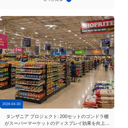
ト体験を向上させた. アメリカ合衆国における電動調節可
能な切符カウンタープロジェクト (20台) スズー・ジン
タ・インポート&エクスポート株式会社 (Suzhou Jinta
Import & Export Co., Ltd.) は,米国でスーパーマーケットの
キャッシングシステムのアップグレードプロジェクトを成
功裏に完了しました.地域スーパー...
2026-04-30
タンザニア プロジェクト: 200セットのゴンドラ棚
がスーパーマーケットのディスプレイ効果を向上さ