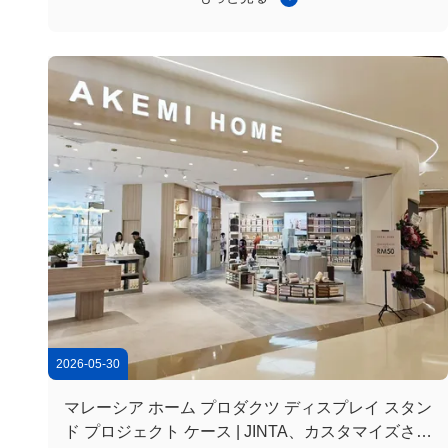
のカスタマイズされたチェックアウト カウンター 適合す
るハードウェアと取り付けアクセサリ 米国への輸出梱包お
よび国際配送 プロジェクトは正常に配信、インストールさ
れ、運用が開始されました。お客様のフィードバックに基
づいて、棚とレジカウンターはスーパーマーケットの日常
業務で良好に機能しています。お客様は、製品の品質、構
造の安定性、設置の利便性、および全体的なディスプレイ
のパフォー...
2026-05-30
マレーシア ホーム プロダクツ ディスプレイ スタン
ド プロジェクト ケース | JINTA、カスタマイズされ