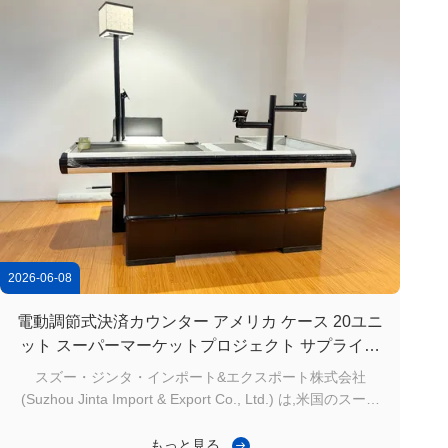
2026-06-08
電動調節式決済カウンター アメリカ ケース 20ユニ
ット スーパーマーケットプロジェクト サプライヤ
ー 中国
スズー・ジンタ・インポート&エクスポート株式会社
(Suzhou Jinta Import & Export Co., Ltd.) は,米国のスーパ
ーマーケットチェーンに電動調節可能な20台のチェックア
ウトカウンタを成功裏に配達し,小売の効率とチェックアウ
もっと見る