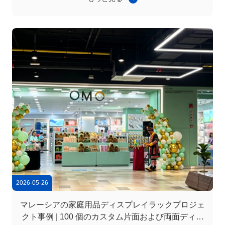
配達 さ れ た スズー・ジンタ・インポート&エクスポート
株式会社 (Suzhou Jinta Import & Export Co., Ltd.) は,バハ
マへのスーパーマーケットの棚の輸出プロジェクトを成功
裏に完了しました.地元のスーパーマーケットチェーンに
100セットの双面小売棚を供給. シェルフシステムの仕様は
1000mm × 800mm ...
2026-05-26
マレーシアの家庭用品ディスプレイラックプロジェ
クト事例 | 100 個のカスタム片面および両面ディス