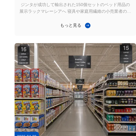
たディスプレイスタンド100台の納入に成功
ジンタが成功して輸出された150個セットのベッド用品の
展示ラックマレーシアへ 寝具や家庭用繊維の小売業者のた
めに 概念設計と店舗計画から製造と輸出配送まで 一括サ
ービスを提供するジンタは製品のプレゼンテーションを改
もっと見る
善した顧客からの肯定的なフィードバックを得ています マ
レーシア・ジンタ ベッドルーム・ディスプレイ・ラック
プロジェクト 150セットのカスタム・ディスプレイ・ラッ
ク 成功の配達 Jインタ供給150個セットのベッド用品の展
示ラックマレーシアの主要ベッドルームと家庭用繊維小売
業者のために プロジェクトは,マットレス,ベッドルームセ
ット,毛布,枕,クッション,家庭用繊維製品. Jinta...