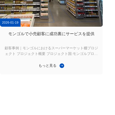
2026-01-19
モンゴルで小売顧客に成功裏にサービスを提供
顧客事例｜モンゴルにおけるスーパーマーケット棚プロジ
ェクト プロジェクト概要 プロジェクト国:モンゴルプロジ
ェクトタイプ:スーパーマーケット陳列棚の全体構成製品カ
テゴリ:片面スーパーマーケット棚 / 両面スーパーマーケッ
もっと見る
ト棚 製品仕様 片面スーパーマーケット棚:1100mm ×
450mm × 1800mm (300セット) 両面スーパーマーケット
棚:1200mm × 900mm × 2000mm (500セット) 納品数量:合
計800セット協力状況:納品済み、その後の協力段階へ クラ
イアントは、主にウランバートルとその周辺都市に店舗を
展開するモンゴルの地元のスーパーマーケットチェーン事
業者で...