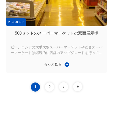
2026-03-03
500セットのスーパーマーケットの双面展示棚
近年、ロシアの大手大型スーパーマーケットや総合スーパ
ーマーケットは継続的に店舗のアップグレードを行ってお
り、その結果、高強度、耐低温性、構造的に安定したスー
パーマーケットの陳列棚に対する需要が大幅に増加してい
もっと見る
ます。特に、大量の商品在庫と高い陳列密度の運用モード
では、棚システムの耐荷重能力と長期安定性が中核的な調
達基準となっています。 最近、当社は輸出に成功しまし
た。両面スーパーマーケット陳列棚 500セットロシア市場
1
2
へ。仕様は1000mm×900mm×1800mmと4層構造、主に大
型スーパーマーケットのメイン通路とミドルアイランドエ
リアで使用されます。製品は設置され、使用されており、
お客様から...