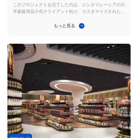
プレイ ラックが無事納品されました
このプロジェクトを完了したのは、ジンタマレーシアの大
手家庭用品小売クライアント向け。カスタマイズされた片
面および両面ディスプレイラック 100 セット小売商品のデ
ィスプレイや店舗スペースのアップグレードに。 プロジェ
もっと見る
クトの背景 |マレーシアの家庭用品店のディスプレイ需要
マレーシアの小売および家庭用品業界の継続的な成長に伴
い、大手家庭用品小売店は最新のディスプレイ システムに
対する要求を高めています。 従来の陳列方法では、次の点
で現代の小売店のニーズを完全に満たすことはできなくな
りました。 スペース利用 商品分類管理 ビジュアルマーチ
ャンダイジングプレゼンテーション クライアントは、店舗
ディス...