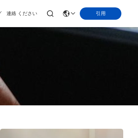
引用
グ
連絡 ください