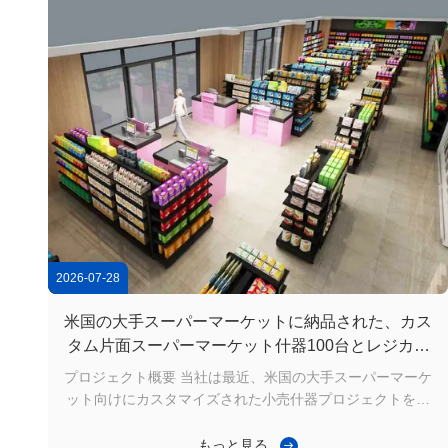
2026-07-28
米国の大手スーパーマーケットに納品された、カス
タム片面スーパーマーケット什器100台とレジカウ
ンター4台
プロジェクト概要 当社は最近、米国の大手スーパーマーケ
ット向けにカスタマイズされた小売什器プロジェクトを完
了し、以下を含む完全なソリューションを提供しました。
カスタム片面スーパーマーケット陳列棚 100 セット 4 つ
もっと見る