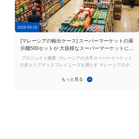
2026-03-10
[マレーシアの輸出ケース] スーパーマーケットの展
示棚500セットが 大規模なスーパーマーケットに成
功しました
プロジェクト概要: マレーシアの大手スーパーマーケット
の多エリアディスプレイニーズを満たす マレーシアの小売
産業の継続的な発展とともに,大型スーパーマーケットやチ
ェーンストアでは,プロのスーパーマーケット展示棚の需要
もっと見る
が増加しています.単面と双面の棚は,通常,製品の表示効率
を向上させ,顧客の買い物流を最適化するために,異なるエ
リアの機能に応じて構成されます.. 最近,大型スーパーマー
ケット用のスーパーマーケット展示棚500セットがマレー
シアに成功して輸出されました.その中には,単面棚200セッ
トと双面棚300セットが含まれています.製品仕様は以下の
とおりです.: 片面棚: 1000mm × ...