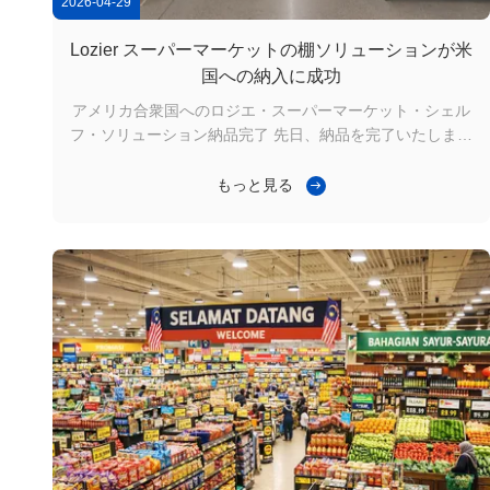
2026-04-29
Lozier スーパーマーケットの棚ソリューションが米
国への納入に成功
アメリカ合衆国へのロジエ・スーパーマーケット・シェル
フ・ソリューション納品完了 先日、納品を完了いたしまし
たのは、ロジエ製両面シェルフ300セットです。サイズは
幅1000mm × 奥行800mm × 高さ1500mm、5段で、大規模
もっと見る
スーパーマーケット向けに設計されています。これらのシ
ェルフユニットは、主に店舗のメイン通路やゴンドラセク
ションで使用され、スペースの有効活用と商品陳列の効率
化を図ります。 頻繁な補充に対応する頑丈な構造 陳列容
量を最大化する両面デザイン 明確な商品整理のための5段
構成 お客様の声：「設置が簡単で、構造がしっかりしてお
り、商品の陳列結果も素晴らしいです。今後もアメリカ...