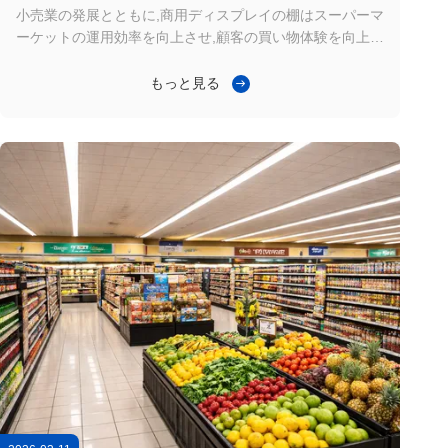
せる
小売業の発展とともに,商用ディスプレイの棚はスーパーマ
ーケットの運用効率を向上させ,顧客の買い物体験を向上さ
せるための重要なツールになりました.米国,ヨーロッパ,タ
ンザニアを含む世界各国の小売業者は,製品の表示を最適化
もっと見る
し,スペース利用を向上させるために,双面ディスプレイ棚
を選択している. 最近 納品を完了しました200セットの4階
建ての二面スーパーマーケットの棚タンザニアへ1000mm
× 800mm × 1500mm現在,この棚は地元のスーパーマーケ
ットチェーンでの製品展示エリアで使用されており,スペー
スを効率的に最適化し,製品の可視性を向上させます. 頑丈
な構造高頻度補給のために設計された ...