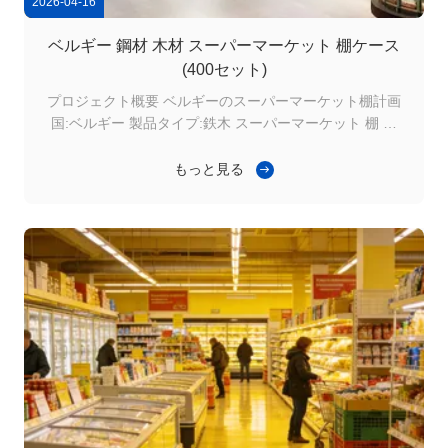
2026-04-16
ベルギー 鋼材 木材 スーパーマーケット 棚ケース
(400セット)
プロジェクト概要 ベルギーのスーパーマーケット棚計画
国:ベルギー 製品タイプ:鉄木 スーパーマーケット 棚 総
量:400セット 適用:小売店 / スーパーマーケット このプロ
ジェクトはグローバル スーパーマーケット シェルフ プロ
もっと見る
ジェクト,欧州市場に高品質の小売棚システムを供給してい
ます. プロジェクト背景 ベルギーでの小売店の改良 ベルギ
ーは成熟した小売市場で スーパーマーケットは製品展示の
効率性だけでなく,店舗デザインと顧客体験にも重点を置い
ています 店舗のアップグレードを計画し,現代のスーパー
マーケットの棚システム組み合わせたもの エステティック
デザイン 強い負荷能力 簡単にインストー...