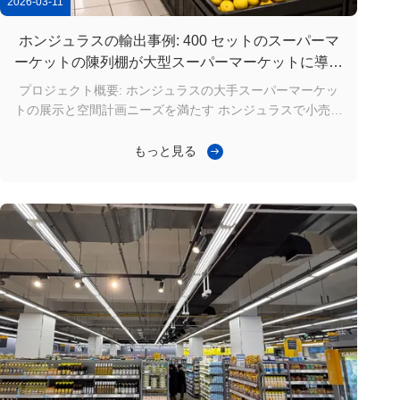
2026-03-11
ホンジュラスの輸出事例: 400 セットのスーパーマ
ーケットの陳列棚が大型スーパーマーケットに導入
され、成功しました。
プロジェクト概要: ホンジュラスの大手スーパーマーケッ
トの展示と空間計画ニーズを満たす ホンジュラスで小売市
場が徐々に発展するにつれ,都市商業システムにおいて,大
型スーパーマーケットと総合型ハイパーマーケットがます
もっと見る
ます重要な役割を果たしています.商品の展示効率を向上さ
せ,店舗スペースのレイアウトを最適化スーパーマーケット
の展示棚の標準化システムを採用している. 最近,大型スー
パーマーケット用のスーパーマーケット展示棚400セット
がホンジュラス市場に成功裏に輸出されました. 単面棚200
セット: 1000mm × 450mm × 1800mm,5層構造 双面棚200
セット: 1000mm × ...