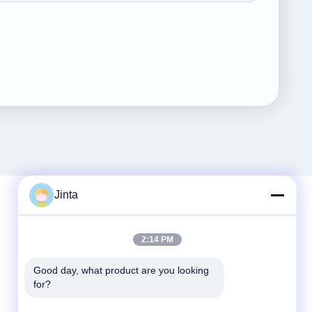
Jinta
迅速な連絡
2:14 PM
テレ
Good day, what product are you looking 
for?
86--18021269661
メール