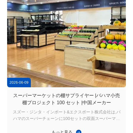
2026-06-09
スーパーマーケットの棚サプライヤー |バハマ小売
棚プロジェクト 100 セット |中国メーカー
スズー・ジンタ・インポート&エクスポート株式会社は,バ
ハマのスーパーチェーンに100セットの双面スーパーマー
ケット棚 (1000×800×1500mm) を供給した. バハマ の ス
ーパー ショップ の 棚 プロジェクト 100 セット が 順調 に
もっと見る