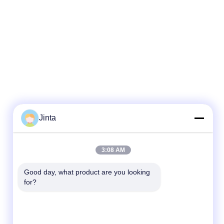
Jinta
迅速な連絡
3:08 AM
テレ
Good day, what product are you looking 
for?
86--18021269661
メール
yolanda@chinesejinta.com