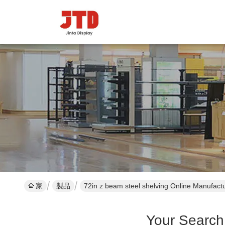
家
製品
72in z beam steel shelving Online Manufact
Your Search