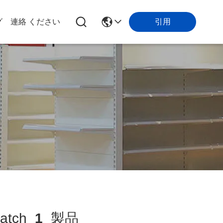
引用
グ
連絡 ください
atch
1
製品