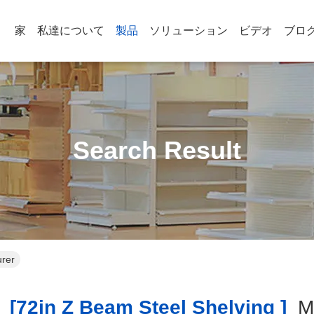
家
私達について
製品
ソリューション
ビデオ
ブロ
Search Result
urer
[72in Z Beam Steel Shelving ]
M