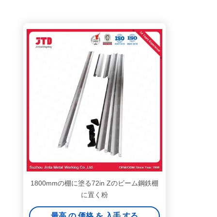
1800mmの棚に塗る72in Zのビーム鋼鉄棚
に置く粉
最高 の 価格 を 入手 する