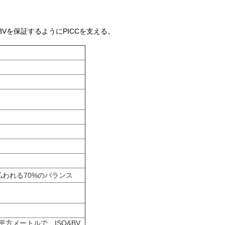
BVを保証するようにPICCを支える。
支払われる70%のバランス
0平方メートルで、ISO&BV