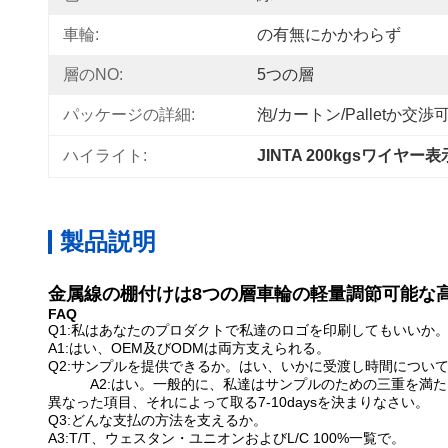
車輪:
の有無にかかわらず
層のNO:
5つの層
パッケージの詳細:
泡/カートン/palletか交渉
ハイライト:
JINTA 200kgsワイヤー
製品説明
金属線の棚付けは8つの層車輪の軽量調節可能な
FAQ
Q1:私はあなたのプロダクトで私達のロゴを印刷してもいいか
A1:はい、OEM及びODMは両方支えられる。
Q2:サンプルを提供できるか。はい、いかに受渡し時間につい
A2:はい。一般的に、私達はサンプルのための三重を満た
異なった項目、それによって取る7-10daysを決まりなさい。
Q3:どんな支払の方法を支えるか。
A3:T/T、ウェスタン・ユニオンおよびL/C 100%一覧で。