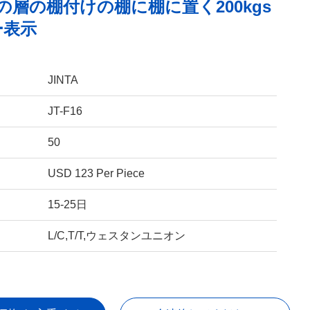
の層の棚付けの棚に棚に置く200kgs
ー表示
JINTA
JT-F16
50
USD 123 Per Piece
15-25日
L/C,T/T,ウェスタンユニオン