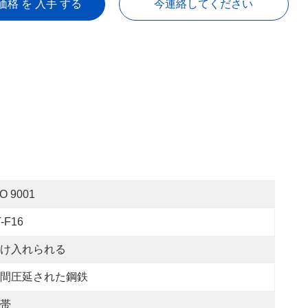
価格 を 入手 する
今連絡してください
SO 9001
T-F16
け入れられる
間圧延された鋼鉄
帯