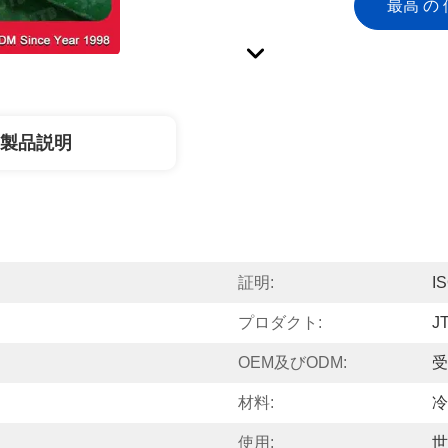
最高 の 
製品説明
証明:
I
プロダクト:
J
OEM及びODM:
受
材料:
冷
使用:
世