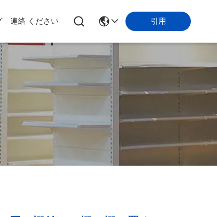
引用
グ
連絡 ください