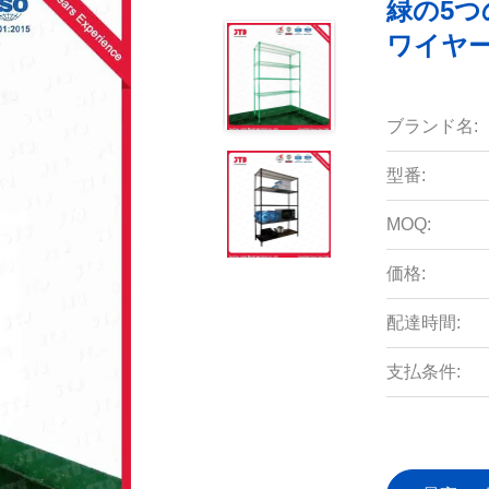
緑の5つ
ワイヤ
ブランド名:
型番:
MOQ:
価格:
配達時間:
支払条件: