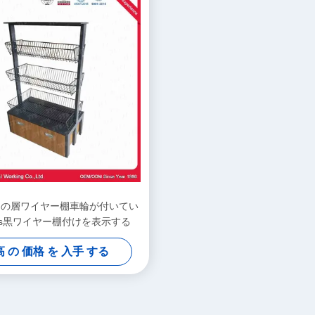
3つの層ワイヤー棚車輪が付いてい
kgs黒ワイヤー棚付けを表示する
 の 価格 を 入手 する