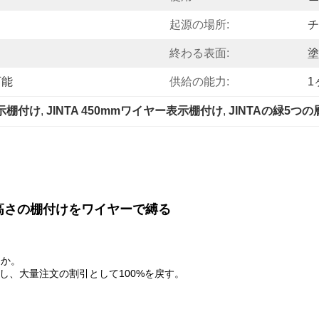
起源の場所:
チ
終わる表面:
塗
可能
供給の能力:
1
表示棚付け
, 
JINTA 450mmワイヤー表示棚付け
, 
JINTAの緑5つ
高さの棚付けをワイヤーで縛る
。
てか。
し、大量注文の割引として100%を戻す。