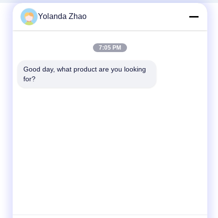
Yolanda Zhao
迅速な連絡
7:05 PM
テレ
Good day, what product are you looking 
for?
86--18021269661
メール
yolanda@chinesejinta.com
住所
Chelubaの企業の地帯、Shanghuの町、チャ
ンシュー都市、江蘇省、中国