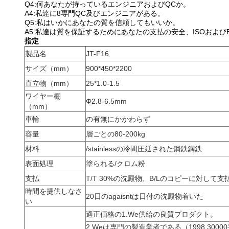
Q4:何あなたが持っているエンジニアおよびQCか。
A4:私達に8専門QC及びエンジニアがある。
Q5:私はいかにあなたの質を信頼してもいいか。
A5:私達は質を保証するためにあなたの支払の安全、ISOおよび
指定
製品名
JT-F16
サイズ（mm）
900*450*2200
直立物（mm）
25*1.0-1.5
ワイヤー棚
Φ2.8-6.5mm
（mm）
車輪
の有無にかかわらず
容量
層ごとの80-200kg
材料
/stainlessの冷間圧延された鋼鉄鋼鉄
表面処理
塗られる/クロム粉
支払
T/T 30%の沈殿物、B/Lのコピーに対して
時間を提供しなさ
20日のagaisntは日付の沈殿物着いた
い
適正価格の1.We供給の良質プロダクト。
2.Weは専門の製造業者である（1998,3000