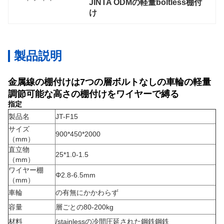
JINTA ODMの軽量boltless棚付
け
製品説明
金属線の棚付けは7つの層ボルトなしの車輪の軽量
調節可能な高さの棚付けをワイヤーで縛る
指定
製品名
JT-F15
サイズ
900*450*2000
（mm）
直立物
25*1.0-1.5
（mm）
ワイヤー棚
Φ2.8-6.5mm
（mm）
車輪
の有無にかかわらず
容量
層ごとの80-200kg
材料
/stainlessの冷間圧延された鋼鉄鋼鉄