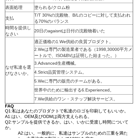
表面処理
塗られる/クロム粉
T/T 30%の沈殿物、B/Lのコピーに対して支払われ
支払
る70%のバランス
時間を提供し
20日のagaisntは日付の沈殿物着いた
なさい
適正価格の1.We供給の良質プロダクト。
2.Weは専門の製造業者である（1998,30000平方メ
ートルで、ISO&BVは証明した始まった。）
3.Advanced生産機械。
なぜ私達を選
4.Strict品質管理システム。
びなさいか。
5.Weに専門の販売のチームがある。
世界中のために輸出する6.Experienced。
7.We供給のワン・ステップ解決サービス。
FAQ
Q1:私はあなたのプロダクトで私達のロゴを印刷してもいいか。
A1:はい、OEM及びODMは両方支えられる。
Q2:サンプルを提供できるか。はい、いかに受渡し時間について
か。
A2:はい。一般的に、私達はサンプルのための三重を満た