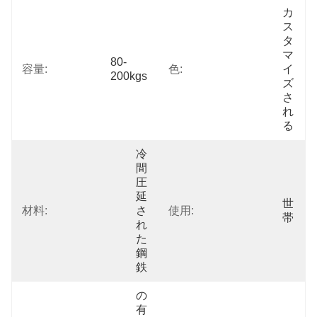
カ
ス
タ
マ
80-
容量:
色:
イ
200kgs
ズ
さ
れ
る
冷
間
圧
延
世
材料:
さ
使用:
帯
れ
た
鋼
鉄
の
有