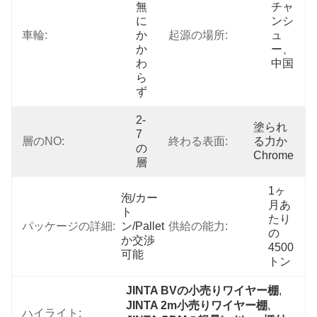
無
チャ
に
ンシ
車輪:
か
起源の場所:
ュ
か
ー、
わ
中国
ら
ず
2-
塗られ
7
層のNO:
終わる表面:
る力か
の
Chrome
層
1ヶ
泡/カー
月あ
ト
たり
パッケージの詳細:
ン/pallet
供給の能力:
の
か交渉
4500
可能
トン
JINTA BVの小売りワイヤー棚
, 
JINTA 2m小売りワイヤー棚
, 
ハイライト: