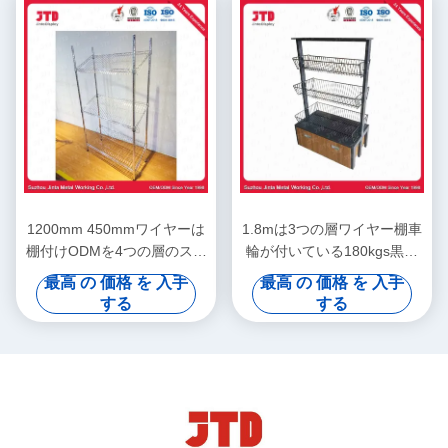
1200mm 450mmワイヤーは
1.8mは3つの層ワイヤー棚車
棚付けODMを4つの層のステ
輪が付いている180kgs黒ワ
ンレス鋼の棚表示する
イヤー棚付けを表示する
最高 の 価格 を 入手
最高 の 価格 を 入手
する
する