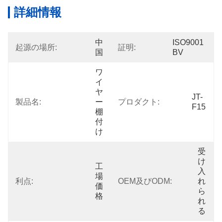
詳細情報
中
ISO9001 
起源の場所:
証明:
国
BV
ワ
イ
ヤ
JT-
製品名:
ー
プロダクト:
F15
棚
付
け
受
け
工
入
場
利点:
OEM及びODM:
れ
価
ら
格
れ
る