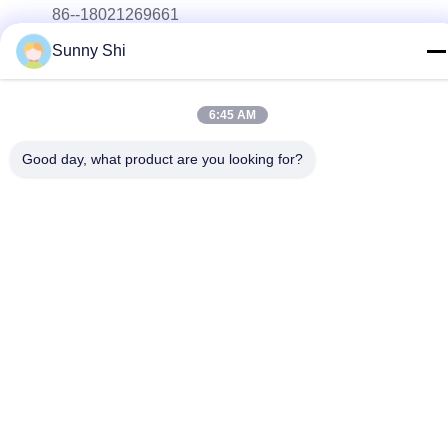
86--18021269661
Sunny Shi
メール
yolanda@chinesejinta.com
6:45 AM
住所
Chelubaの企業の地帯、Shanghuの町、チャンシュー都市、
Good day, what product are you looking for?
江蘇省、中国
プライバシーポリシー
|
地図
中国 良好 品質 スーパーマーケットの表示棚付け サプライヤー。
Copyright© 2021-2026 Suzhou Jinta Import & Export Co., Ltd . 無
断転載を禁じます。