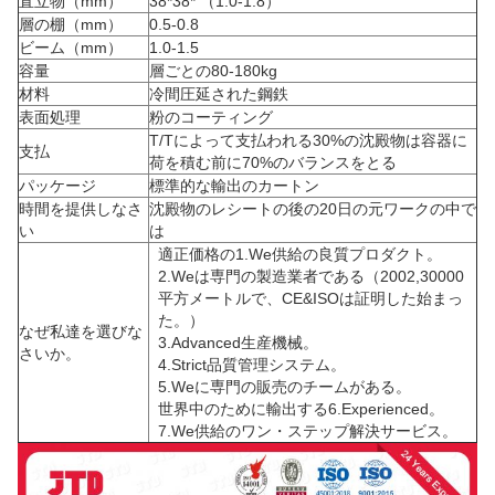
直立物（mm）
38*38* （1.0-1.8）
層の棚（mm）
0.5-0.8
ビーム（mm）
1.0-1.5
容量
層ごとの80-180kg
材料
冷間圧延された鋼鉄
表面処理
粉のコーティング
T/Tによって支払われる30%の沈殿物は容器に
支払
荷を積む前に70%のバランスをとる
パッケージ
標準的な輸出のカートン
時間を提供しなさ
沈殿物のレシートの後の20日の元ワークの中で
い
は
適正価格の1.We供給の良質プロダクト。
2.Weは専門の製造業者である（2002,30000
平方メートルで、CE&ISOは証明した始まっ
た。）
なぜ私達を選びな
3.Advanced生産機械。
さいか。
4.Strict品質管理システム。
5.Weに専門の販売のチームがある。
世界中のために輸出する6.Experienced。
7.We供給のワン・ステップ解決サービス。