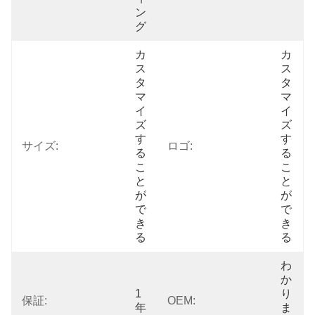
ン
グ
カ
カ
ス
ス
タ
タ
マ
マ
イ
イ
ズ
ズ
す
す
サイズ:
ロゴ:
る
る
こ
こ
と
と
が
が
で
で
き
き
る
る
わ
か
1
り
保証:
OEM:
年
ま