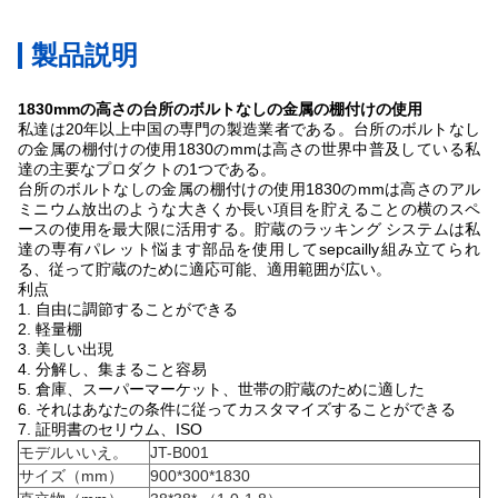
製品説明
1830mmの高さの台所のボルトなしの金属の棚付けの使用
私達は20年以上中国の専門の製造業者である。台所のボルトなし
の金属の棚付けの使用1830のmmは高さの世界中普及している私
達の主要なプロダクトの1つである。
台所のボルトなしの金属の棚付けの使用1830のmmは高さのアル
ミニウム放出のような大きくか長い項目を貯えることの横のスペ
ースの使用を最大限に活用する。貯蔵のラッキング システムは私
達の専有パレット悩ます部品を使用してsepcailly組み立てられ
る、従って貯蔵のために適応可能、適用範囲が広い。
利点
1. 自由に調節することができる
2. 軽量棚
3. 美しい出現
4. 分解し、集まること容易
5. 倉庫、スーパーマーケット、世帯の貯蔵のために適した
6. それはあなたの条件に従ってカスタマイズすることができる
7. 証明書のセリウム、ISO
モデルいいえ。
JT-B001
サイズ（mm）
900*300*1830