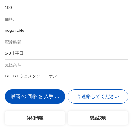
100
価格:
negotiable
配達時間:
5-8仕事日
支払条件:
L/C,T/T,ウェスタンユニオン
最高 の 価格 を 入手 する
今連絡してください
詳細情報
製品説明