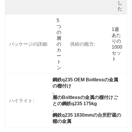
し
た
5
つ
1週
の
あた
層
りの
パッケージの詳細:
の
供給の能力:
1000
カ
セッ
ー
ト
ト
ン
鋼鉄q235 OEM Boltlessの金属
の棚付け
, 
層のBoltlessの金属の棚付けご
ハイライト:
との鋼鉄q235 175kg
, 
鋼鉄q235 1830mmの台所貯蔵の
棚の金属