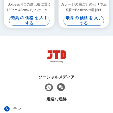
Boltless 4つの層は棚に置く
ガレージの層ごとのセリウム
180cm 45cmのリベットの棚
5層のBoltlessの棚付け
の鋼鉄棚付けに金属をかぶせ
180x90x40cm 180kg
最高 の 価格 を 入手
最高 の 価格 を 入手
る
する
する
ソーシャルメディア
迅速な連絡
テレ