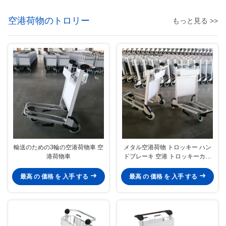
空港荷物のトロリー
もっと見る >>
輸送のための3輪の空港荷物車 空
メタル空港荷物 トロッキー ハン
港荷物車
ドブレーキ 空港 トロッキーカー
ト
最高 の 価格 を 入手 する
最高 の 価格 を 入手 する