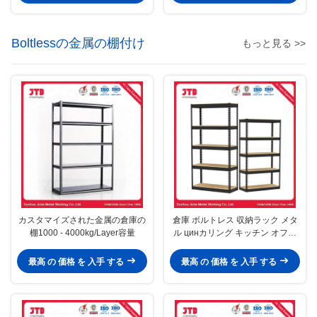
Boltlessの金属の棚付け
もっと見る >>
カスタマイズされた金属の倉庫の
倉庫 ボルトレス 収納ラック メタ
棚1000 - 4000kg/Layer容量
ル цинカリング キッチン オフィ
ス 棚
最高 の 価格 を 入手 する
最高 の 価格 を 入手 する