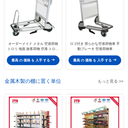
オーダーメイド メタル 空港荷物
ロゴ付き 滑らかな空港荷物車 手
トロリ 地面 旅客荷物 空港 トロリ
動ブレーキ 空港荷物車
3輪車
最高 の 価格 を 入手 する
最高 の 価格 を 入手 する
金属木製の棚に置く単位
もっと見る >>