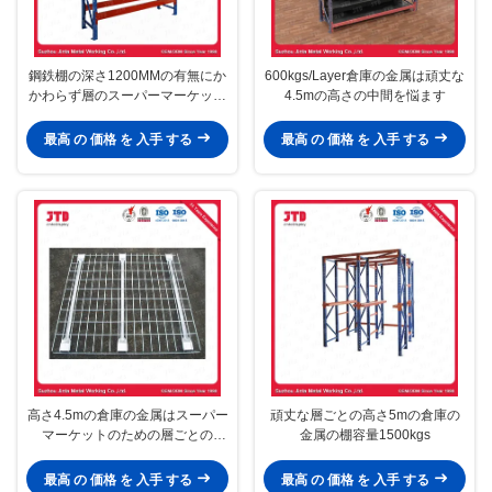
鋼鉄棚の深さ1200MMの有無にか
600kgs/Layer倉庫の金属は頑丈な
かわらず層のスーパーマーケット
4.5mの高さの中間を悩ます
の棚ごとの1トン
最高 の 価格 を 入手 する
最高 の 価格 を 入手 する
高さ4.5mの倉庫の金属はスーパー
頑丈な層ごとの高さ5mの倉庫の
マーケットのための層ごとの
金属の棚容量1500kgs
1000kgsを悩ます
最高 の 価格 を 入手 する
最高 の 価格 を 入手 する