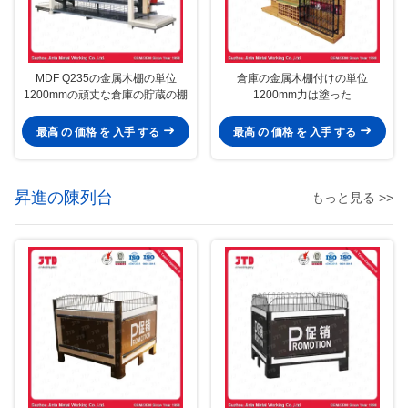
MDF Q235の金属木棚の単位
倉庫の金属木棚付けの単位
1200mmの頑丈な倉庫の貯蔵の棚
1200mm力は塗った
最高 の 価格 を 入手 する
最高 の 価格 を 入手 する
昇進の陳列台
もっと見る >>