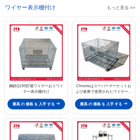
ワイヤー表示棚付け
もっと見る >>
鋼鉄Q195貯蔵ワイヤーおりワイ
Chromeはスーパーマーケットお
ヤー表示棚付け
よび倉庫で使用されたワイヤーお
りの貯蔵のバスケットをめっきし
た
最高 の 価格 を 入手 する
最高 の 価格 を 入手 する