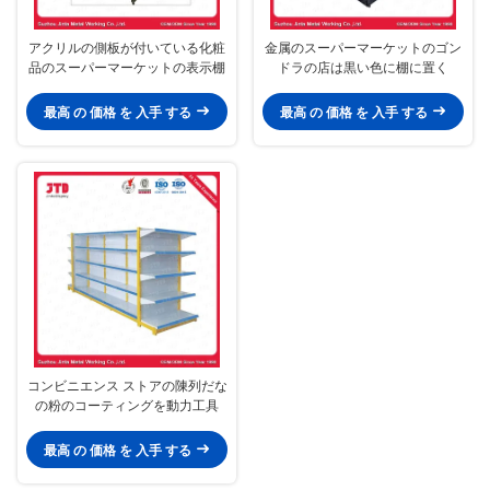
アクリルの側板が付いている化粧
金属のスーパーマーケットのゴン
品のスーパーマーケットの表示棚
ドラの店は黒い色に棚に置く
最高 の 価格 を 入手 する
最高 の 価格 を 入手 する
コンビニエンス ストアの陳列だな
の粉のコーティングを動力工具
最高 の 価格 を 入手 する