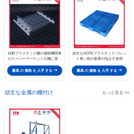
自動プラスチック棚の補助機関車
頑丈なHDPEプラスチック パレッ
のスーパーマーケットの棚に置く
ト青い色の倉庫の悩ます使用
付属品
最高 の 価格 を 入手 する
最高 の 価格 を 入手 する
頑丈な金属の棚付け
もっと見る >>