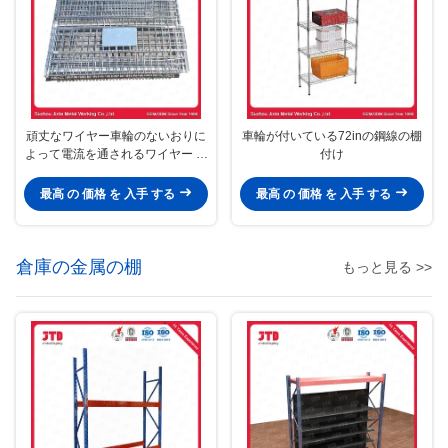
頑丈なワイヤー車輪のないおりに
車輪が付いている72inの鋼線の棚
よって電流を通されるワイヤー パ
付け
レット容器
最高 の 価格 を 入手 する
最高 の 価格 を 入手 する
倉庫の金属の棚
もっと見る >>