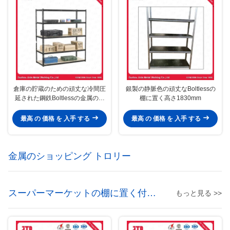
倉庫の貯蔵のための頑丈な冷間圧
銀製の静脈色の頑丈なBoltlessの
延された鋼鉄Boltlessの金属の棚
棚に置く高さ1830mm
付け
最高 の 価格 を 入手 する
最高 の 価格 を 入手 する
金属のショッピング トロリー
スーパーマーケットの棚に置く付属
もっと見る >>
品