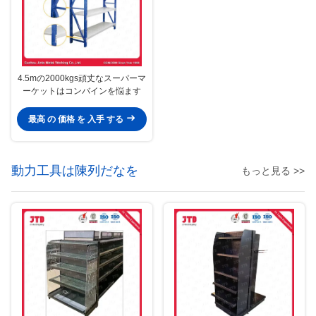
4.5mの2000kgs頑丈なスーパーマ
ーケットはコンバインを悩ます
最高 の 価格 を 入手 する
動力工具は陳列だなを
もっと見る >>