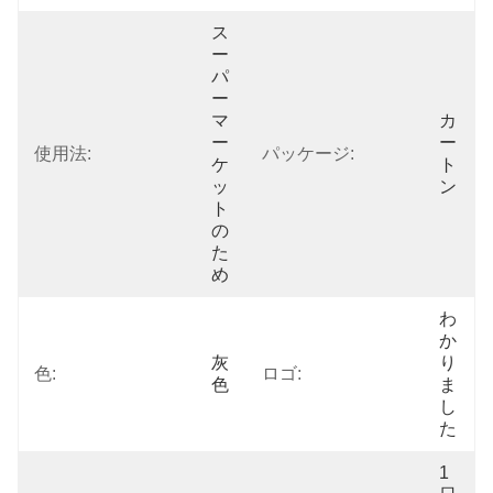
ス
ー
パ
ー
マ
カ
ー
ー
使用法:
パッケージ:
ケ
ト
ッ
ン
ト
の
た
め
わ
か
灰
り
色:
ロゴ:
色
ま
し
た
1