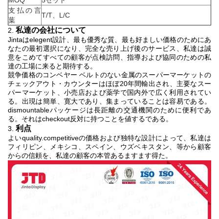
MOQ
5セット
支払の言
T/T、L/C
葉
私達の会社について
2.
Jintaはelegent設計、最も優秀な質、最も好ましい価格のためにあ
なたの最初選択になり、完全な売り上げ後のサービス、私達は誠
意をこめてすべての顧客が点検訪問、指導および協同のための私
達の工場に来ると期待する。
競争価格のコンベヤー ベルトのない金属のスーパーマーケットの
チェックアウト・カウンターはほぼ20年間輸出され、主要なスー
パーマーケット、小売店および薬学で国内外で広く利用されてい
る。出現は簡単、寛大であり、集まっていることは容易である。
dismountableパッケージは長距離の交通機関のために便利であ
る。それはcheckout反対に持つことを値するである。
利点
3.
よいquality.competitiveの価格および独特な設計によって、私達は
フィリピン、メキシコ、スペイン、ウズベキスタン、等から顧客
からの信頼を、私達の顧客の本管あるますます得た。