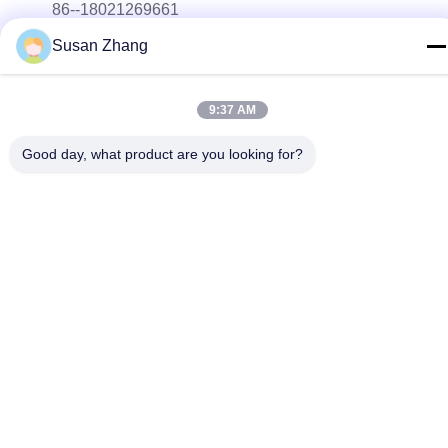
86--18021269661
Susan Zhang
メール
yolanda@chinesejinta.com
9:37 AM
住所
Chelubaの企業の地帯、Shanghuの町、チャンシュー都市、
Good day, what product are you looking for?
江蘇省、中国
プライバシーポリシー
|
地図
中国 良好 品質 スーパーマーケットの表示棚付け サプライヤー。
Copyright© 2021-2026 Suzhou Jinta Import & Export Co., Ltd . 無
断転載を禁じます。