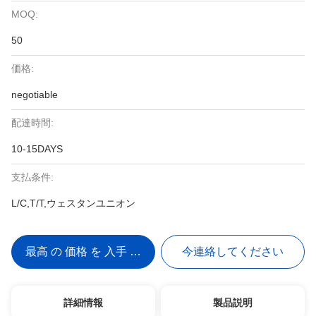
MOQ:
50
価格:
negotiable
配達時間:
10-15DAYS
支払条件:
L/C,T/T,ウェスタンユニオン
最高 の 価格 を 入手 する
今連絡してください
詳細情報
製品説明