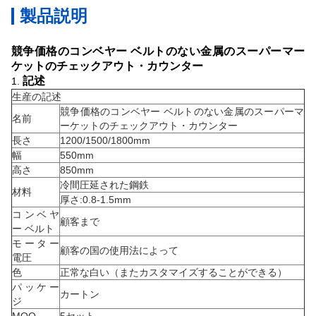
製品説明
競争価格のコンベヤー ベルトのない金属のスーパーマー
ケットのチェックアウト・カウンター
記述
1.
生産の記述
競争価格のコンベヤー ベルトのない金属のスーパーマ
名前
ーケットのチェックアウト・カウンター
長さ
1200/1500/1800mm
幅
550mm
高さ
850mm
冷間圧延された鋼鉄
材料
厚さ:0.8-1.5mm
コンベヤ
顧客まで
ー ベルト
モーター
顧客の国の使用法によって
電圧
色
正常な白い（またカスタマイズすることができる）
パッケー
カートン
ジ