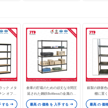
ラック メタ
倉庫の貯蔵のための頑丈な冷間圧
銀製の静脈色の頑
チン オフィ
延された鋼鉄Boltlessの金属の棚
棚に置く
付け
手 する
最高 の 価格 を 入手 する
最高 の 価