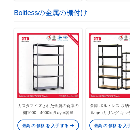
Boltlessの金属の棚付け
カスタマイズされた金属の倉庫の
倉庫 ボルトレス 収納
棚1000 - 4000kg/Layer容量
ル цинカリング キッ
ス 棚
最高 の 価格 を 入手 する
最高 の 価格 を 入