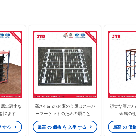
庫の金属は頑丈な
高さ4.5mの倉庫の金属はスーパ
頑丈な層ごと
間を悩ます
ーマーケットのための層ごとの
金属の棚容
1000kgsを悩ます
手 する
最高 の 価格 を 入手 する
最高 の 価