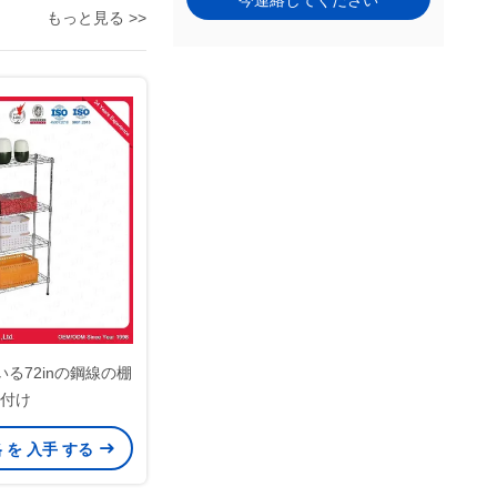
今連絡してください
もっと見る >>
る72inの鋼線の棚
付け
格 を 入手 する