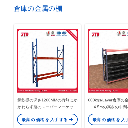
倉庫の金属の棚
鋼鉄棚の深さ1200MMの有無にか
600kgs/Layer倉
かわらず層のスーパーマーケット
4.5mの高さの中
の棚ごとの1トン
最高 の 価格 を 入手 する
最高 の 価格 を 入