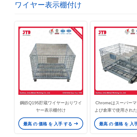
ワイヤー表示棚付け
鋼鉄Q195貯蔵ワイヤーおりワイ
Chromeはスーパー
ヤー表示棚付け
よび倉庫で使用され
りの貯蔵のバスケッ
最高 の 価格 を 入手 する
最高 の 価格 を 入
た