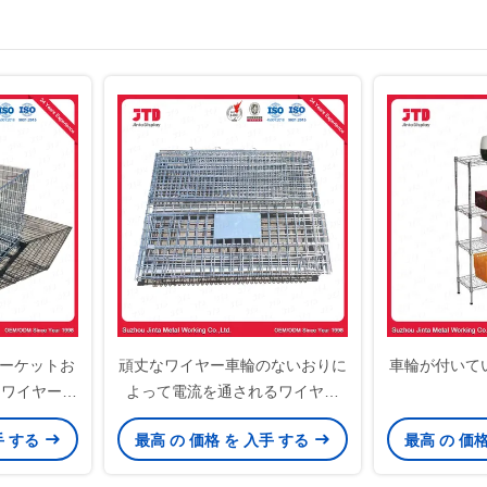
マーケットお
頑丈なワイヤー車輪のないおりに
車輪が付いてい
たワイヤーお
よって電流を通されるワイヤー
トをめっきし
パレット容器
手 する
最高 の 価格 を 入手 する
最高 の 価