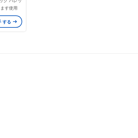
ック パレッ
悩ます使用
手 する