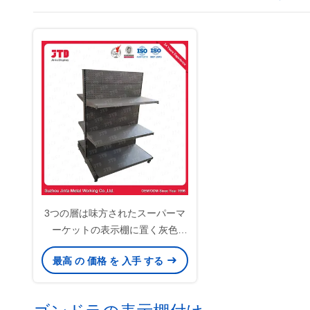
3つの層は味方されたスーパーマ
ーケットの表示棚に置く灰色
Q195の鋼鉄を倍増する
最高 の 価格 を 入手 する