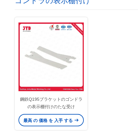
ゴンドラの表示棚付け
鋼鉄Q195ブラケットのゴンドラ
の表示棚付けのたな受け
最高 の 価格 を 入手 する