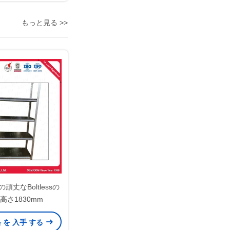
もっと見る >>
丈なBoltlessの
高さ1830mm
格 を 入手 する