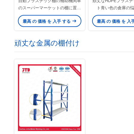
自動プラスチック棚の補助機関車
頑丈なHDPEプラスチ
のスーパーマーケットの棚に置く
ト青い色の倉庫の
付属品
最高 の 価格 を 入手 する
最高 の 価格 を 入
頑丈な金属の棚付け