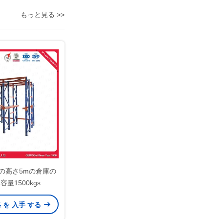
もっと見る >>
の高さ5mの倉庫の
量1500kgs
格 を 入手 する