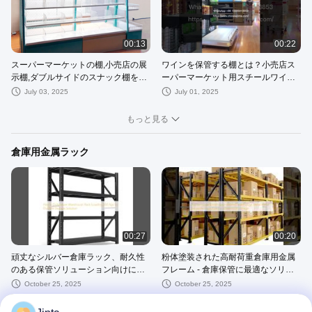
00:13
00:22
スーパーマーケットの棚,小売店の展
ワインを保管する棚とは？小売店ス
示棚,ダブルサイドのスナック棚を自
ーパーマーケット用スチールワイン
由に組み合わせることができます.
ディスプレイ棚
July 03, 2025
July 01, 2025
もっと見る
倉庫用金属ラック
00:27
00:20
頑丈なシルバー倉庫ラック、耐久性
粉体塗装された高耐荷重倉庫用金属
のある保管ソリューション向けに
フレーム - 倉庫保管に最適なソリュ
200kgの積載
ーション
October 25, 2025
October 25, 2025