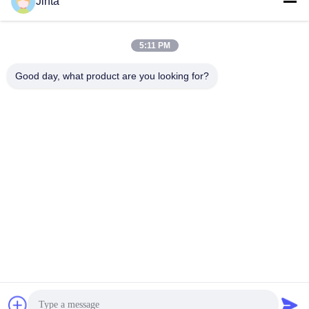
Jinta
その他の動画
5:11 PM
Good day, what product are you looking for?
00:17
00:13
2025 ジンタの新しい工具ラック 効
S50 双面ゴンドラ 店棚 ビジネス用品
率的な収納 安定した負荷
棚
March 27, 2025
March 26, 2025
00:45
00:48
ロジーの棚はどこで作られるの?
2025 新しい貯蔵棚 スタッキングア
ングルラック 高負荷容量アングル鋼
February 20, 2025
ラック
February 18, 2025
もっと見る