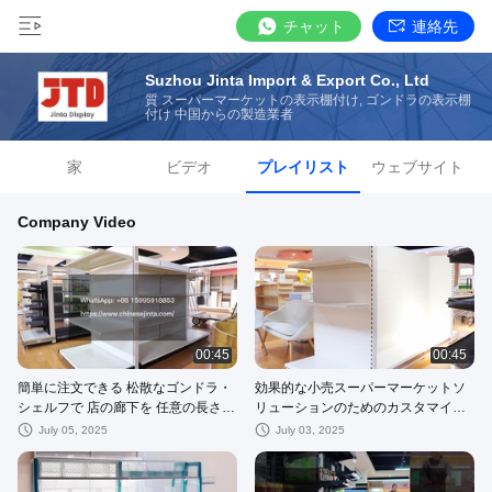
チャット
連絡先
Suzhou Jinta Import & Export Co., Ltd
質 スーパーマーケットの表示棚付け, ゴンドラの表示棚
付け 中国からの製造業者
家
ビデオ
プレイリスト
ウェブサイト
Company Video
00:45
00:45
簡単に注文できる 松散なゴンドラ・
効果的な小売スーパーマーケットソ
シェルフで 店の廊下を 任意の長さに
リューションのためのカスタマイズ
してください!
された簡単な設置ショップ棚
July 05, 2025
July 03, 2025