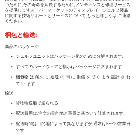
つために,その寿命を延長するために,メンテナンスと修理サービス
を提供しますスーパーマーケットのディスプレイ・シェルフ製品
に関する技術サポートとサービスについて,もっと詳しくは,ご連絡
ください.
梱包と輸送:
商品のパッケージ:
シェルフユニットはパッケージ化のために分解されます.
すべてのハードウェアと指示はパッケージに含まれます
梱包物 は 耐久 し,運送 の 間 に 損傷 を 防ぐ よう 設計 さ れ
て い ます
輸送:
貨物輸送船で送られる
配送費用は,注文の目的地と重量に基づいて計算されます.
配送時間は目的地によって異なりますが,通常は5〜10営業日
です