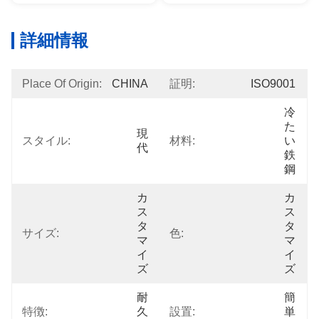
詳細情報
Place Of Origin:
CHINA
証明:
ISO9001
冷
た
現
スタイル:
材料:
い
代
鉄
鋼
カ
カ
ス
ス
タ
タ
サイズ:
色:
マ
マ
イ
イ
ズ
ズ
耐
簡
特徴:
久
設置:
単