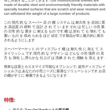
理し分類することができます. Our multifunctional shelves are
made of durable steel and environmentally friendly materials with
specially treated surfaces that are scratch and wear resistant and
can withstand the weight of a large number of products.
この 現代 的 な スーパー 店 の 棚 システム は,耐久性 を 念頭に置
き,高品質 の 材料 で 設計 さ れ て い ます.それ は 忙しい 小売 業
の 日常 的 な 磨き に 耐える もの です.棚 は,折れ て も 壊れ て も
重い もの を 収め られる ほど 頑丈 です製品が常に魅力的に展示
されるようにします
スーパーマーケット の ディスプレイ 棚 は 耐久 性 に 加え て ス
タイリッシュ です.現代 的 な デザイン は どんな 小売 場所 の 見
方 も 強化 し,滑らかな 仕上げ は 洗練 さ れ た 感触 を 添え ます.
簡単な設置とカスタマイズ可能なオプションで, 超市ディスプレイ
シェルフは,あなたの小売ニーズに最適なソリューションです.お店
の棚がすぐに 稼働できるようになります.
特徴:
商品名:
スーパーマーケットの展示棚