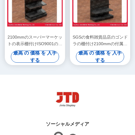
2100mmのスーパーマーケッ
SGSの食料雑貨品店のゴンド
トの表示棚付けISO9001の倍
ラの棚付け2100mmの付属品
の側面の棚
の陳列だな
最高 の 価格 を 入手
最高 の 価格 を 入手
する
する
ソーシャルメディア