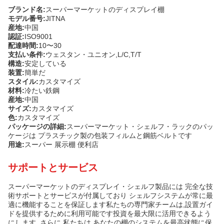
ブランド名:
スーパーマーケットのディスプレイ棚
モデル番号:
JITNA
産地:
中国
認証:
ISO9001
配達時間:
10〜30
支払い条件:
ウェスタン・ユニオン,L/C,T/T
構造:
安定している
装置:
簡単だ
スタイル:
カスタマイズ
材料:
冷たい鉄鋼
産地:
中国
サイズ:
カスタマイズ
色:
カスタマイズ
パッケージの詳細:
スーパーマーケット・シェルフ・ラックのパッ
ケージは プラスチック製の包装フィルムと鋼筋ベルトです
用途:
スーパー 展示棚 便利店
サポートとサービス
スーパーマーケットのディスプレイ・シェルフ製品には 完全な技
術サポートとサービスが付属しており シェルフシステムが常に最
適に機能することを保証します私たちの専門家チームは,設置ガイ
ドを提供するために利用可能です投資を最大限に活用できるよう
にします. さらに,私たちは,あなたの棚のシステムを最高状態に保