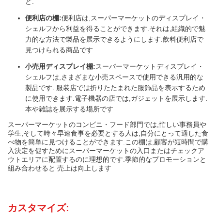
ど.
便利店の棚:
便利店は,スーパーマーケットのディスプレイ・
シェルフから利益を得ることができます.それは,組織的で魅
力的な方法で製品を展示できるようにします.飲料便利店で
見つけられる商品です
小売用ディスプレイ棚:
スーパーマーケットディスプレイ・
シェルフは,さまざまな小売スペースで使用できる汎用的な
製品です. 服装店では折りたたまれた服飾品を表示するため
に使用できます.電子機器の店では,ガジェットを展示します.
本や雑誌を展示する場所です
スーパーマーケットのコンビニ・フード部門では,忙しい事務員や
学生,そして時々早速食事を必要とする人は,自分にとって適した食
べ物を簡単に見つけることができます.この棚は,顧客が短時間で購
入決定を促すためにスーパーマーケットの入口またはチェックア
ウトエリアに配置するのに理想的です.季節的なプロモーションと
組み合わせると 売上は向上します
カスタマイズ: