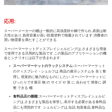
応用:
スーパーメーカーの棚は一般的に高強度鉄や鋼で作られ,表面は耐
久性があり,負荷容量が高い防腐塗料で噴霧されています.消費者の
買い物需要を満たすことができる.
スーパーマーケットディスプレイシェルビングは,さまざまな用途
で使用できる汎用的な製品です.この製品のアプリケーションの機
会とシナリオには以下が含まれます.
スーパーマーケットのラックシステム:
スーパーマーケット
のディスプレイ・シェルフは 商品の展示システムを 良く整
理し 視覚的に魅力的なものにしたい スーパーマーケットに
ぴったりです展示 物 の サイズ や 形 に 合わせて 簡単に 調
整 できる 棚.
食料品店の棚棚:
スーパーマーケットディスプレイシェルビ
ングは,さまざまな製品を保管し,表示する必要がある食料品
店にも理想的です. シェルビングは,缶詰,包装食品,食料品な