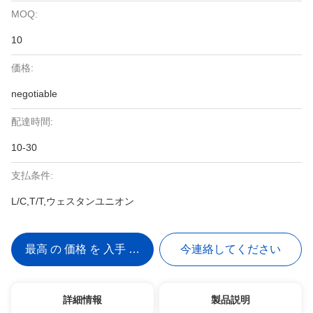
MOQ:
10
価格:
negotiable
配達時間:
10-30
支払条件:
L/C,T/T,ウェスタンユニオン
最高 の 価格 を 入手 する
今連絡してください
詳細情報
製品説明