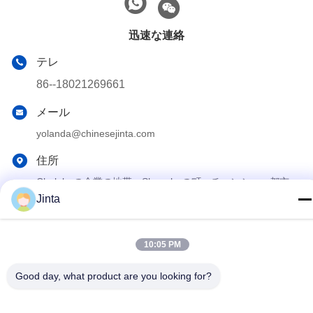
迅速な連絡
テレ
86--18021269661
メール
yolanda@chinesejinta.com
住所
Chelubaの企業の地帯、Shanghuの町、チャンシュー都市、
江蘇省、中国
Jinta
プライバシーポリシー
|
地図
10:05 PM
中国 良好 品質 スーパーマーケットの表示棚付け サプライヤー。
Good day, what product are you looking for?
Copyright© 2021-2026 Suzhou Jinta Import & Export Co., Ltd . 無
断転載を禁じます。