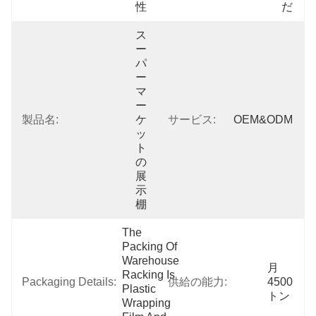
性
だ
ス
ー
パ
ー
マ
ー
製品名:
ケ
サービス:
OEM&ODM
ッ
ト
の
展
示
棚
The 
Packing Of 
Warehouse 
月
Racking Is 
Packaging Details:
供給の能力:
4500
Plastic 
トン
Wrapping 