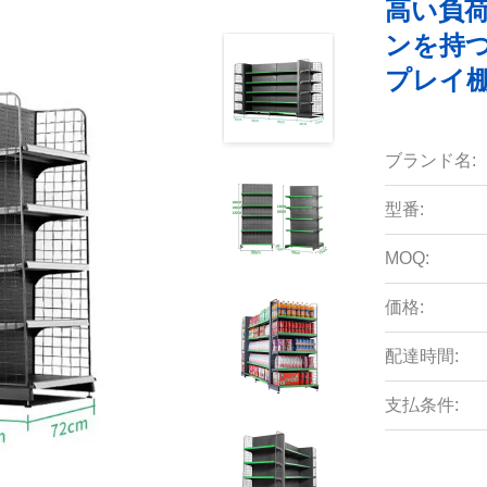
高い負
ンを持
プレイ
ブランド名:
型番:
MOQ:
価格:
配達時間:
支払条件: