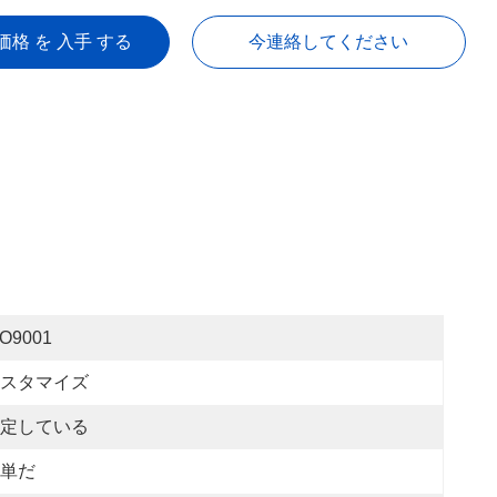
価格 を 入手 する
今連絡してください
SO9001
スタマイズ
定している
単だ