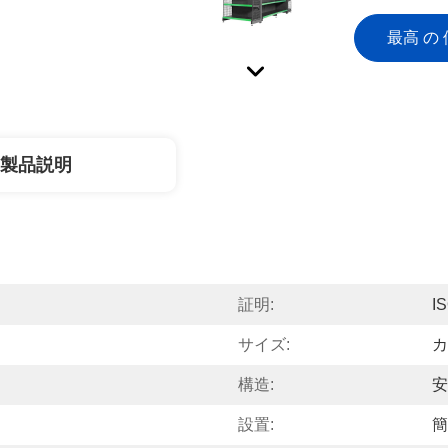
最高 の 
製品説明
証明:
I
サイズ:
カ
構造:
安
設置:
簡