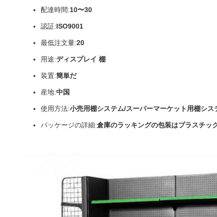
配達時間:
10〜30
認証:
ISO9001
最低注文量:
20
用途:
ディスプレイ 棚
装置:
簡単だ
産地:
中国
使用方法:
小売用棚システム/スーパーマーケット用棚シス
パッケージの詳細:
倉庫のラッキングの包装はプラスチック