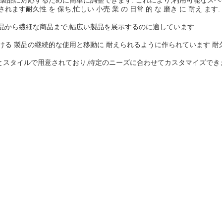
の製品に対応するために簡単に調整できます. これにより,利用可能なス
耐久性 を 保ち,忙しい 小売 業 の 日常 的 な 磨き に 耐え ます.
品から繊細な商品まで,幅広い製品を展示するのに適しています.
ける 製品の継続的な使用と移動に 耐えられるように作られています 耐
スタイルで用意されており,特定のニーズに合わせてカスタマイズでき