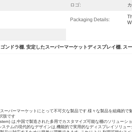
ロゴ:
カ
Th
Packaging Details:
Wr
トゴンドラ棚
, 
安定したスーパーマーケットディスプレイ棚
, 
ス
やスーパーマーケットにとって不可欠な製品です.様々な製品を組織的で魅
択肢です
ack System) は,中国で製造された多用でカスタマイズ可能な棚のソリ
ステムの現代的なデザインは,機能的で実用的なディスプレイソリューシ