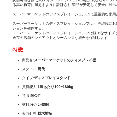
調整可能な棚:このディスプレイシステムの棚は,異なるサイズ
る高い負荷に耐えるように設計され 製品が安定して安全に展示されます
スーパーマーケットのディスプレイ・シェルフは,重量的な家用
スーパーマーケットのディスプレイ・シェルフは 小売環境にお
ションを確保する.
スーパーマーケットのディスプレイ・シェルフは様々なサイズと
既存の店舗のレイアウトとシームレスな統合を保証します.
特徴:
商品名:
スーパーマーケットのディスプレイ棚
スタイル:
現代
タイプ:
ディスプレイスタンド
負荷能力:
1層あたり100~180kg
特徴:
耐久性
材料
:
冷たい鉄鋼
表面処理
:
粉末塗装