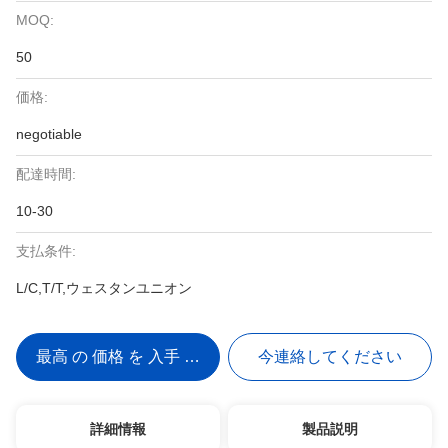
MOQ:
50
価格:
negotiable
配達時間:
10-30
支払条件:
L/C,T/T,ウェスタンユニオン
最高 の 価格 を 入手 する
今連絡してください
詳細情報
製品説明