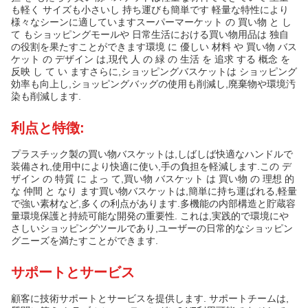
も軽く サイズも小さいし 持ち運びも簡単です 軽量な特性により
様々なシーンに適していますスーパーマーケット の 買い物 と し
て もショッピングモールや 日常生活における買い物用品は 独自
の役割を果たすことができます環境 に 優しい 材料 や 買い物 バス
ケット の デザイン は,現代 人 の 緑 の 生活 を 追求 する 概念 を
反映 し て い ますさらに,ショッピングバスケットは ショッピング
効率も向上し,ショッピングバッグの使用も削減し,廃棄物や環境汚
染も削減します.
利点と特徴:
プラスチック製の買い物バスケットは,しばしば快適なハンドルで
装備され,使用中により快適に使い,手の負担を軽減します.この デ
ザイン の 特質 に よっ て,買い物 バスケット は 買い物 の 理想 的
な 仲間 と なり ます買い物バスケットは,簡単に持ち運ばれる,軽量
で強い素材など,多くの利点があります.多機能の内部構造と貯蔵容
量環境保護と持続可能な開発の重要性. これは,実践的で環境にや
さしいショッピングツールであり,ユーザーの日常的なショッピン
グニーズを満たすことができます.
サポートとサービス
顧客に技術サポートとサービスを提供します. サポートチームは,