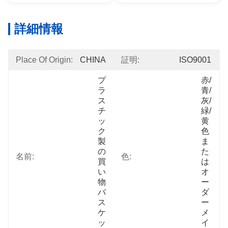
詳細情報
Place Of Origin:
CHINA
証明:
ISO9001
プ
赤/
ラ
青/
ス
灰/
チ
緑/
ッ
黄
ク
色 
製
ま
の
た
名前:
色:
買
は 
い
オ
物
ー
バ
ダ
ス
ー
ケ
メ
ッ
イ