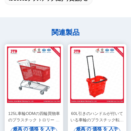
関連製品
125L車輪ODMの四輪買物車
60L引きのハンドルが付いて
のプラスチック トロリー バ
いる車輪のプラスチック転が
スケット
り買物かごHDPPの買物かご
最高 の 価格 を 入手
最高 の 価格 を 入手