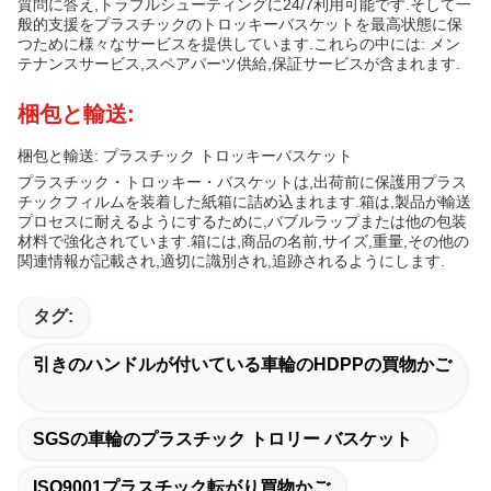
質問に答え,トラブルシューティングに24/7利用可能です.そして一
般的支援をプラスチックのトロッキーバスケットを最高状態に保
つために様々なサービスを提供しています.これらの中には: メン
テナンスサービス,スペアパーツ供給,保証サービスが含まれます.
梱包と輸送:
梱包と輸送: プラスチック トロッキーバスケット
プラスチック・トロッキー・バスケットは,出荷前に保護用プラス
チックフィルムを装着した紙箱に詰め込まれます.箱は,製品が輸送
プロセスに耐えるようにするために,バブルラップまたは他の包装
材料で強化されています.箱には,商品の名前,サイズ,重量,その他の
関連情報が記載され,適切に識別され,追跡されるようにします.
タグ:
引きのハンドルが付いている車輪のHDPPの買物かご
SGSの車輪のプラスチック トロリー バスケット
ISO9001プラスチック転がり買物かご