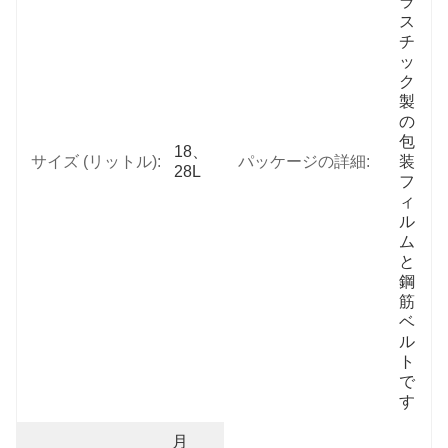
ラ
ス
チ
ッ
ク
製
の
包
18、
サイズ (リットル):
パッケージの詳細:
装
28L
フ
ィ
ル
ム
と
鋼
筋
ベ
ル
ト
で
す
月