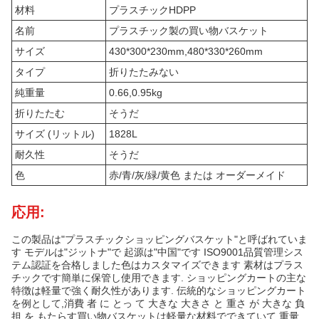
材料
プラスチックHDPP
名前
プラスチック製の買い物バスケット
サイズ
430*300*230mm,480*330*260mm
タイプ
折りたたみない
純重量
0.66,0.95kg
折りたたむ
そうだ
サイズ (リットル)
1828L
耐久性
そうだ
色
赤/青/灰/緑/黄色 または オーダーメイド
応用:
この製品は"プラスチックショッピングバスケット"と呼ばれていま
す モデルは"ジットナ"で 起源は"中国"です ISO9001品質管理シス
テム認証を合格しました色はカスタマイズできます 素材はプラス
チックです簡単に保管し使用できます. ショッピングカートの主な
特徴は軽量で強く耐久性があります. 伝統的なショッピングカート
を例として,消費 者 に とっ て 大きな 大きさ と 重さ が 大きな 負
担 を もたらす買い物バスケットは軽量な材料でできていて 重量