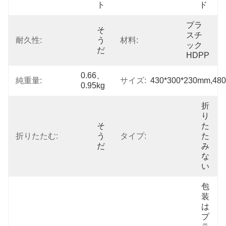
ト
ド
プラ
そ
スチ
耐久性:
う
材料:
ック
だ
HDPP
0.66、
純重量:
サイズ:
430*300*230mm,48
0.95kg
折
り
そ
た
折りたたむ:
う
タイプ:
た
だ
み
な
い
包
装
は
プ