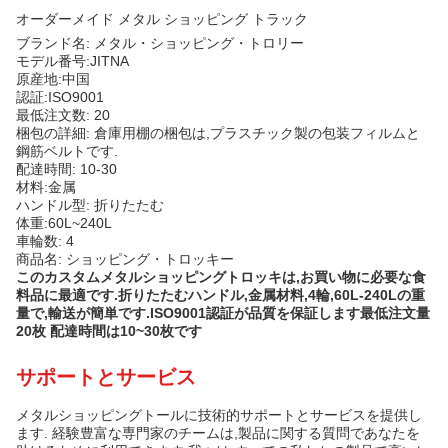
オーダーメイド メタル ショッピング トラック
ブランド名: メタル・ショッピング・トロリー
モデル番号:JITNA
原産地:中国
認証:ISO9001
最低注文数: 20
梱包の詳細: 倉庫用棚の梱包は,プラスチック製の包装フィルムと
鋼筋ベルトです.
配達時間: 10-30
材料:金属
ハンドル型: 折りたたむ
体重:60L~240L
車輪数: 4
商品名: ショッピング・トロッキー
このカスタムメタルショッピングトロッキは,お買い物に必要な食
料品に最適です.折りたたむハンドル,金属材料,4輪,60L-240Lの重
量で,輸送が簡単です.ISO9001認証が品質を保証します最低注文量
20枚 配達時間は10~30枚です
サポートとサービス
メタルショッピングトールに技術的サポートとサービスを提供し
ます. 経験豊富な専門家のチームは,製品に関する質問であなたを