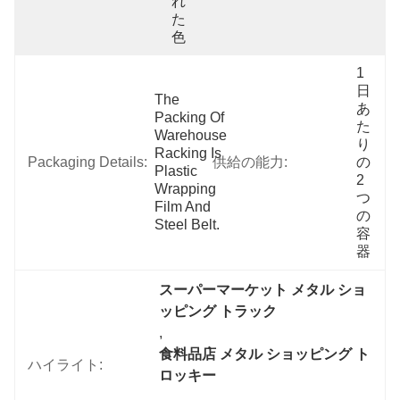
れ
た
色
1
日
The 
あ
Packing Of 
た
Warehouse 
り
Racking Is 
Packaging Details:
供給の能力:
の
Plastic 
2
Wrapping 
つ
Film And 
の
Steel Belt.
容
器
スーパーマーケット メタル ショ
ッピング トラック
, 
食料品店 メタル ショッピング ト
ハイライト:
ロッキー
, 