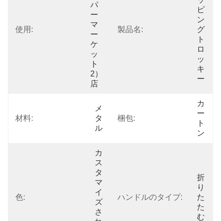
パ
ピ
ー
ン
マ
使用:
製品名:
グ 
ー
ト
ケ
ロ
ッ
ッ
ト
キ
2）
ー
店
カ
メ
ー
材料:
タ
梱包:
ト
ル
ン
カ
ス
タ
折
マ
り
イ
色:
ハンドルのタイプ:
た
ズ
た
さ
む