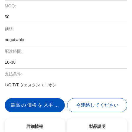
MOQ:
50
価格:
negotiable
配達時間:
10-30
支払条件:
L/C,T/T,ウェスタンユニオン
最高 の 価格 を 入手 する
今連絡してください
詳細情報
製品説明