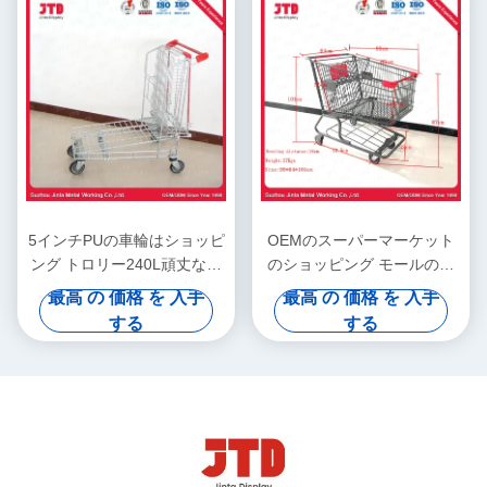
5インチPUの車輪はショッピ
OEMのスーパーマーケット
ング トロリー240L頑丈な貨
のショッピング モールのト
物トロリーに金属をかぶせる
ロリー180L頑丈な鋼鉄買物
最高 の 価格 を 入手
最高 の 価格 を 入手
車
する
する