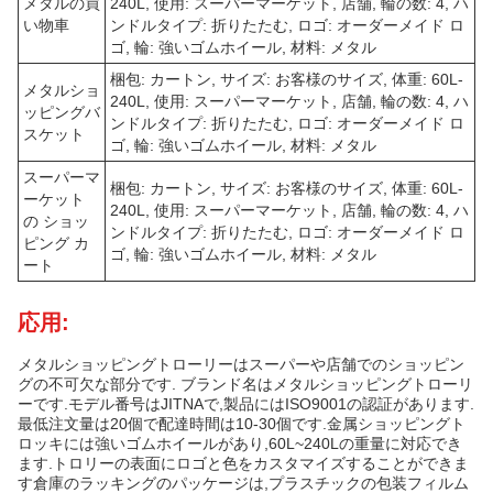
メタルの買
240L, 使用: スーパーマーケット, 店舗, 輪の数: 4, ハ
い物車
ンドルタイプ: 折りたたむ, ロゴ: オーダーメイド ロ
ゴ, 輪: 強いゴムホイール, 材料: メタル
梱包: カートン, サイズ: お客様のサイズ, 体重: 60L-
メタルショ
240L, 使用: スーパーマーケット, 店舗, 輪の数: 4, ハ
ッピングバ
ンドルタイプ: 折りたたむ, ロゴ: オーダーメイド ロ
スケット
ゴ, 輪: 強いゴムホイール, 材料: メタル
スーパーマ
梱包: カートン, サイズ: お客様のサイズ, 体重: 60L-
ーケット
240L, 使用: スーパーマーケット, 店舗, 輪の数: 4, ハ
の ショッ
ンドルタイプ: 折りたたむ, ロゴ: オーダーメイド ロ
ピング カ
ゴ, 輪: 強いゴムホイール, 材料: メタル
ート
応用:
メタルショッピングトローリーはスーパーや店舗でのショッピン
グの不可欠な部分です. ブランド名はメタルショッピングトローリ
ーです.モデル番号はJITNAで,製品にはISO9001の認証があります.
最低注文量は20個で配達時間は10-30個です.金属ショッピングト
ロッキには強いゴムホイールがあり,60L~240Lの重量に対応でき
ます.トロリーの表面にロゴと色をカスタマイズすることができま
す倉庫のラッキングのパッケージは,プラスチックの包装フィルム