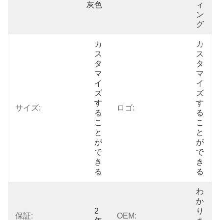
灰色
ィ
ン
グ
カ
カ
ス
ス
タ
タ
マ
マ
イ
イ
ズ
ズ
す
す
サイズ:
ロゴ:
る
る
こ
こ
と
と
が
が
で
で
き
き
る
る
わ
か
2
り
保証:
OEM: