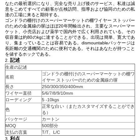
なたの最初選択になり、完全な売り上げ後のサービス、私達は誠
意をこめてすべての顧客が点検訪問、指導および協同のための私
達の工場に来ると期待する。
ゴンドラの棚付けのスーパーマーケットの棚ワイヤー ストッパー
のための金属線の塀はほぼ20年間輸出され、主要なスーパーマー
ケット、小売店および薬学で国内外で広く利用されている。その
収容量は約80のkgに達することができる。出現は簡単、寛大であ
り、集まっていることは容易である。dismountableパッケージは
長距離の交通機関のために便利である。それはあなたが持つこと
を値するホックである。
記述
2.
生産の記述
ゴンドラの棚付けのスーパーマーケットの棚ワ
名前
イヤー ストッパーのための金属線の塀
長さ
250/300/350/400mm
ワイヤー直径
5/6/7/8/9/10mm
ローディング
5 -10kgs
正常な白い（またカスタマイズすることができ
色
る）
パッケージ
カートン
MOQ
500部分
支払の言葉
T/T、L/C
利点
3.