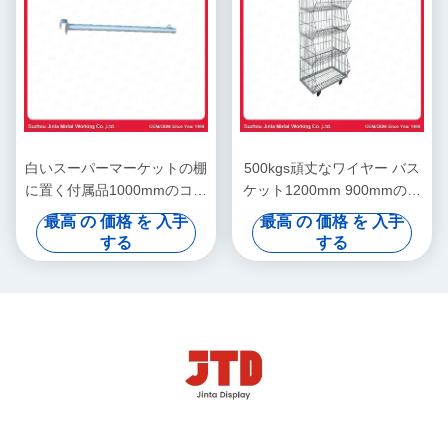
白いスーパーマーケットの棚
500kgs頑丈なワイヤー バス
に置く付属品1000mmのコー
ケット1200mm 900mmの金
トのホック棒
網の貯蔵のおり
最高 の 価格 を 入手
最高 の 価格 を 入手
する
する