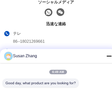
ソーシャルメディア
迅速な連絡
テレ
86--18021269661
メール
Susan Zhang
yolanda@chinesejinta.com
住所
6:49 AM
Chelubaの企業の地帯、Shanghuの町、チャンシュー都市、
江蘇省、中国
Good day, what product are you looking for?
プライバシーポリシー
|
地図
中国 良好 品質 スーパーマーケットの表示棚付け サプライヤー。
Copyright© 2021-2026 Suzhou Jinta Import & Export Co., Ltd . 無