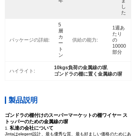
年
ま
し
た
5
1週あ
層
たり
カ
パッケージの詳細:
供給の能力:
の
ー
10000
ト
部分
ン
10kgs負荷の金属線の塀
, 
ハイライト:
ゴンドラの棚に置く金属線の塀
製品説明
ゴンドラの棚付けのスーパーマーケットの棚ワイヤー ス
トッパーのための金属線の塀
私達の会社について
1.
Jintaはelegent設計、最も優秀な質、最も好ましい価格のためにあ