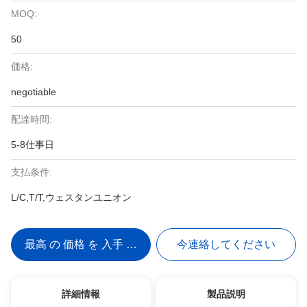
MOQ:
50
価格:
negotiable
配達時間:
5-8仕事日
支払条件:
L/C,T/T,ウェスタンユニオン
最高 の 価格 を 入手 する
今連絡してください
詳細情報
製品説明