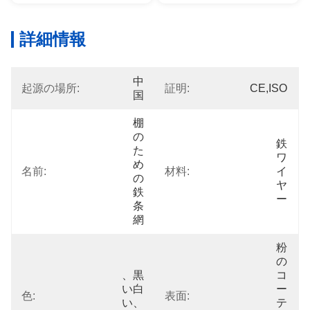
詳細情報
中
起源の場所:
証明:
CE,ISO
国
棚
の
鉄
た
ワ
め
名前:
材料:
イ
の
ヤ
鉄
ー
条
網
粉
の
、黒
コ
い白
ー
色:
表面:
い、
テ