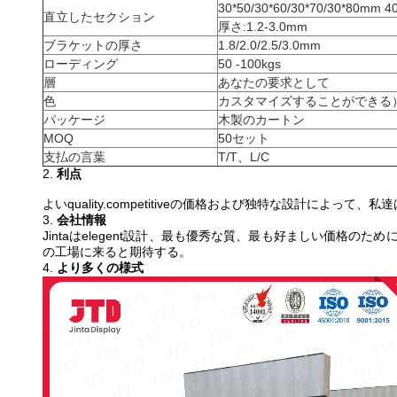
30*50/30*60/30*70/30*80mm 4
直立したセクション
厚さ:1.2-3.0mm
ブラケットの厚さ
1.8/2.0/2.5/3.0mm
ローディング
50 -100kgs
層
あなたの要求として
色
カスタマイズすることができる
パッケージ
木製のカートン
MOQ
50セット
支払の言葉
T/T、L/C
2.
利点
よいquality.competitiveの価格および独特な設計
3.
会社情報
Jintaはelegent設計、最も優秀な質、最も好ましい価
の工場に来ると期待する。
4.
より多くの様式