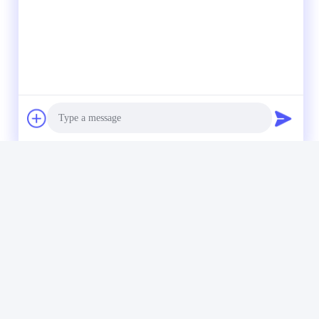
Photo
Video Call
Audio Call