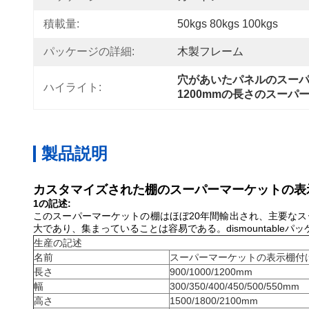
積載量:
50kgs 80kgs 100kgs
パッケージの詳細:
木製フレーム
穴があいたパネルのスー
ハイライト:
1200mmの長さのスー
製品説明
カスタマイズされた棚のスーパーマーケットの表
1の記述:
このスーパーマーケットの棚はほぼ20年間輸出され、主要なス
大であり、集まっていることは容易である。dismountab
生産の記述
名前
スーパーマーケットの表示棚付
長さ
900/1000/1200mm
幅
300/350/400/450/500/550mm
高さ
1500/1800/2100mm