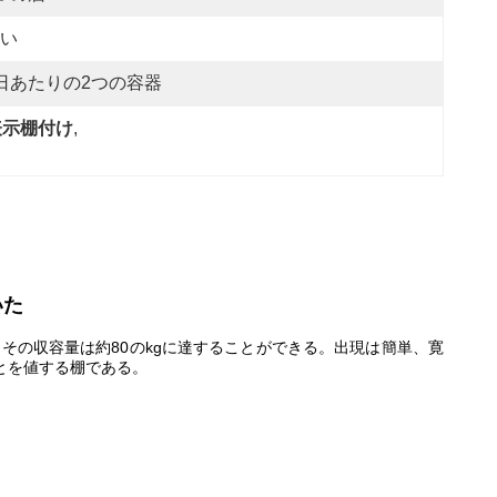
い
日あたりの2つの容器
表示棚付け
, 
いた
その収容量は約80のkgに達することができる。出現は簡単、寛
ことを値する棚である。