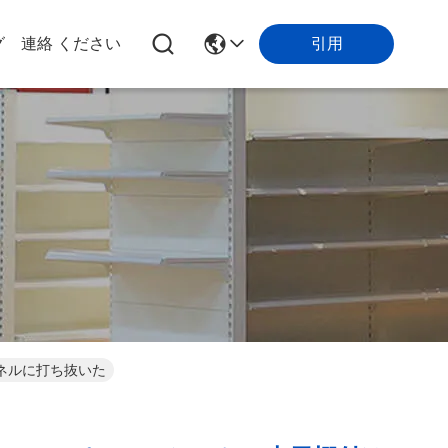
引用
グ
連絡 ください
ネルに打ち抜いた