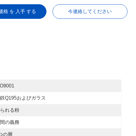
価格 を 入手 する
今連絡してください
SO9001
鉄Q195およびガラス
られる粉
間の義務
つの層