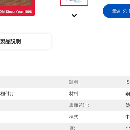
最高 の 
製品説明
証明:
I
示棚付け
材料:
鋼
表面処理:
塗
様式:
中
層:
4