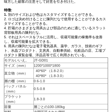
味方した顧客の注意そして好意を引き付けた。
特徴:
1.
別のサイズおよび色はカスタマイズすることができる。
2. ロゴは決め付けることに陳列だなで使用することができるカス
タマイズすることができる。
4. 貯蔵のさまざまな用具および部品のために適しているスラット
背部板用具の陳列だな。
5. それはスペースをフルに活用し、収蔵可能量の稼働率を改善
し、収蔵可能量を拡大できる。
6. 用具の陳列だなは電子電気器具、薬学、ガラス、技術のギフ
ト、水晶プロダクト、文房具、自動車供給、化粧品の店、工場プ
ロダクト展覧会場、洋品店等で広く利用されている。
モデルいいえ。
JT-GD01
サイズ（mm）
1200*1000*1800
40*60* （1.8-2.0）
直立物（mm）
40*80* （1.8-3.0）
層の棚（mm）
0.6-1.0
バック パネル
0.5-0.8
（mm）
ブラケット
1.8-3.0
（mm）
容量
層ごとの100-180kg