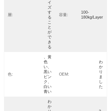
イ
ズ
す
100-
層:
容量:
る
180kg/layer
こ
と
が
で
き
る
、黄
色
わ
い、
か
黒い
り
色:
OEM:
ピン
ま
ク、
し
白い
た
青い
わ
か