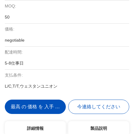
MOQ:
50
価格:
negotiable
配達時間:
5-8仕事日
支払条件:
L/C,T/T,ウェスタンユニオン
最高 の 価格 を 入手 する
今連絡してください
詳細情報
製品説明