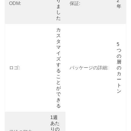
り
2
ODM:
保証:
ま
年
し
た
カ
ス
タ
5
マ
つ
イ
の
ズ
層
す
ロゴ:
パッケージの詳細:
の
る
カ
こ
ー
と
ト
が
ン
で
き
る
1週
あた
りの