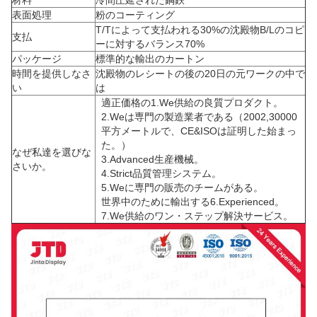
材料
冷間圧延された鋼鉄
表面処理
粉のコーティング
T/Tによって支払われる30%の沈殿物B/Lのコピ
支払
ーに対するバランス70%
パッケージ
標準的な輸出のカートン
時間を提供しなさ
沈殿物のレシートの後の20日の元ワークの中で
い
は
適正価格の1.We供給の良質プロダクト。
2.Weは専門の製造業者である（2002,30000
平方メートルで、CE&ISOは証明した始まっ
た。）
なぜ私達を選びな
3.Advanced生産機械。
さいか。
4.Strict品質管理システム。
5.Weに専門の販売のチームがある。
世界中のために輸出する6.Experienced。
7.We供給のワン・ステップ解決サービス。