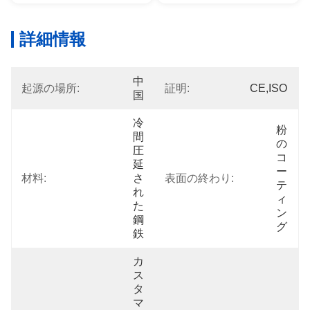
詳細情報
中
起源の場所:
証明:
CE,ISO
国
冷
粉
間
の
圧
コ
延
ー
材料:
さ
表面の終わり:
テ
れ
ィ
た
ン
鋼
グ
鉄
カ
ス
タ
マ