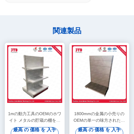
関連製品
1mの動力工具のOEMのホワ
1800mmの金属の小売りの
イト メタルの貯蔵の棚を陳
OEMの単一の味方されたス
列だな
ーパーマーケットの棚を陳列
最高 の 価格 を 入手
最高 の 価格 を 入手
だな