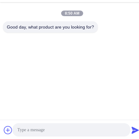
住所
8:50 AM
Chelubaの企業の地帯、Shanghuの町、チャンシュー都市、
江蘇省、中国
Good day, what product are you looking for?
プライバシーポリシー
|
地図
中国 良好 品質 スーパーマーケットの表示棚付け サプライヤー。
Copyright© 2021-2026 Suzhou Jinta Import & Export Co., Ltd . 無
断転載を禁じます。