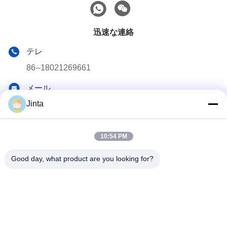
迅速な連絡
テレ
86--18021269661
メール
yolanda@chinesejinta.com
Jinta
住所
Chelubaの企業の地帯、Shanghuの町、チャンシュー都市、
10:54 PM
江蘇省、中国
Good day, what product are you looking for?
プライバシーポリシー
|
地図
中国 良好 品質 スーパーマーケットの表示棚付け サプライヤー。
Copyright© 2021-2026 Suzhou Jinta Import & Export Co., Ltd . 無
断転載を禁じます。