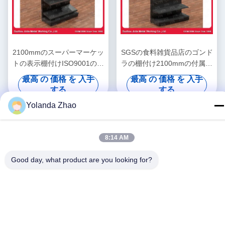
2100mmのスーパーマーケッ
SGSの食料雑貨品店のゴンド
トの表示棚付けISO9001の倍
ラの棚付け2100mmの付属品
の側面の棚
の陳列だな
最高 の 価格 を 入手
最高 の 価格 を 入手
する
する
Yolanda Zhao
8:14 AM
Good day, what product are you looking for?
ソーシャルメディア