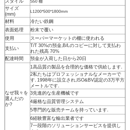
スタイル
S50 棚
サイズ
L1200*500*1800mm
(mm)
材料
冷たい鉄鋼
表面処理
粉末で覆い
使用
スーパーマーケットの棚に使われる
T/T 30%の預金,B/Lのコピーに対して支払わ
支払い
れた残高 70%
配達時間
預金が入荷した日から20日
1高品質の製品を合理的な価格で供給します.
2私たちはプロフェッショナルなメーカーで
す. 1998年に設立され,ISO&BV認定の3万平方
メートルです.
なぜ我々を
3先進的な生産機械です
選んだの
4厳格な品質管理システム
か?
5専門的な販売チームを持っています.
6経験豊富な輸出業者です
7一段階のソリューションサービスを提供し