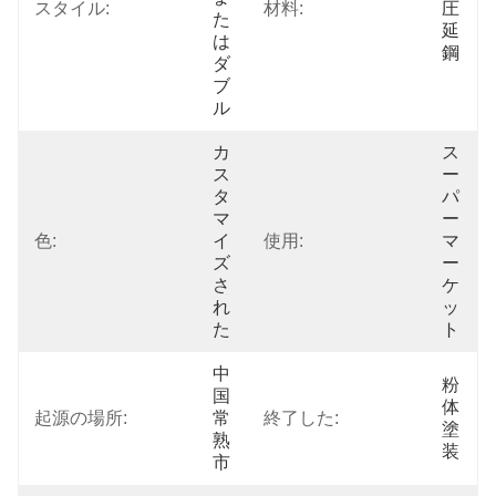
スタイル:
材料:
圧
た
延
は
鋼
ダ
ブ
ル
カ
ス
ス
ー
タ
パ
マ
ー
色:
イ
使用:
マ
ズ
ー
さ
ケ
れ
ッ
た
ト
中
粉
国
体
起源の場所:
常
終了した:
塗
熟
装
市