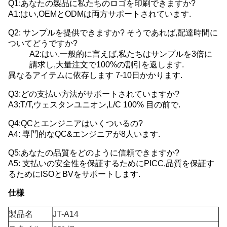
Q1:あなたの製品に私たちのロゴを印刷できますか?
A1:はい,OEMとODMは両方サポートされています.
Q2: サンプルを提供できますか? そうであれば,配達時間に
ついてどうですか?
A2:はい.一般的に言えば,私たちはサンプルを3倍に
請求し,大量注文で100%の割引を返します.
異なるアイテムに依存します 7-10日かかります.
Q3:どの支払い方法がサポートされていますか?
A3:T/T,ウェスタンユニオン,L/C 100% 目の前で.
Q4:QCとエンジニアはいくついるの?
A4: 専門的なQC&エンジニアが8人います.
Q5:あなたの品質をどのように信頼できますか?
A5: 支払いの安全性を保証するためにPICC,品質を保証す
るためにISOとBVをサポートします.
仕様
製品名
JT-A14