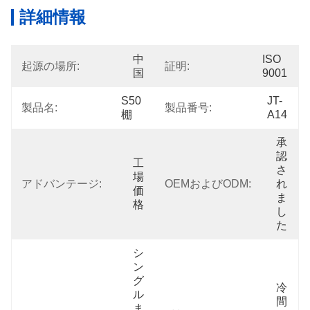
詳細情報
中
ISO 
起源の場所:
証明:
国
9001
S50 
JT-
製品名:
製品番号:
棚
A14
承
認
工
さ
場
アドバンテージ:
OEMおよびODM:
れ
価
ま
格
し
た
シ
ン
グ
冷
ル
間
ま