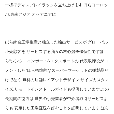
ほら
一標準ディスプレイラックを立ち上げます.
ヨーロッ
パ,東南アジア,オセアニアに
ほら
統合工場生産と独立した輸出サービスが グローバル
ほ
小売顧客を サービスする我々の核心競争優位性です
ら
"ジンタ・インポート&エクスポートの 代表取締役がコ
ほら
メントした"
標準的なスーパーマーケットの棚製品だ
けでなく,無料の店舗レイアウトデザイン,サイズカスタマ
イズ,リモートインストールガイドも提供しています.この
長期間の協力は,世界の小売業者が中介者取引サービスよ
ほら
りも 安定した工場直送を好むことを証明しています.