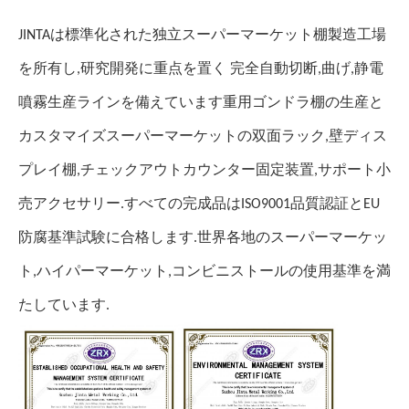
JINTAは標準化された独立スーパーマーケット棚製造工場
を所有し,研究開発に重点を置く 完全自動切断,曲げ,静電
噴霧生産ラインを備えています重用ゴンドラ棚の生産と
カスタマイズスーパーマーケットの双面ラック,壁ディス
プレイ棚,チェックアウトカウンター固定装置,サポート小
売アクセサリー.すべての完成品はISO9001品質認証とEU
防腐基準試験に合格します.世界各地のスーパーマーケッ
ト,ハイパーマーケット,コンビニストールの使用基準を満
たしています.