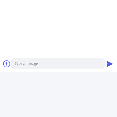
Photo
Video Call
Audio Call